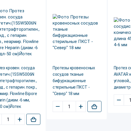
ез кровен. сосуда
Протезы кровеносных
Протез 
тетич.(15SW5006N
сосудов тканые
AVATAR к
итетрафторэтилен.,
бифуркационные
угловой,
д., с гепарин. покр.,
стерильные ПКСТ -
диаметр 
мир. Flowline Bipore
"Север" 18 мм
–
rin (диам.-6 мм,
–
+
0 см)Йотек
+