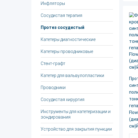
Инфляторы
Сосудистая терапия
Протез сосудистый
Катетеры диагностические
Катетеры проводниковые
Стент-графт
Катетер для вальвулопластики
Прот
син
Проводники
пол
тонк
Сосудистая хирургия
гепа
Инструменты для катетеризации и
Flow
зондирования
(диа
см)
Устройство для закрытия пункции