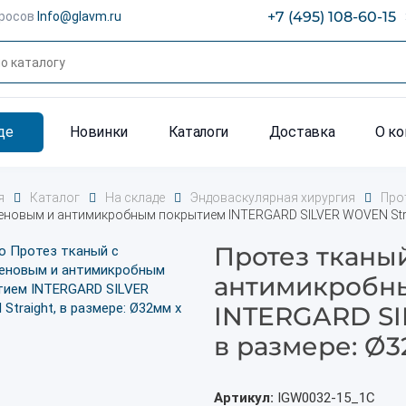
+7 (495) 108-60-15
просов
Info@glavm.ru
де
Новинки
Каталоги
Доставка
О к
я
Каталог
На складе
Эндоваскулярная хирургия
Про
еновым и антимикробным покрытием INTERGARD SILVER WOVEN Strai
Протез тканы
антимикробн
INTERGARD SI
в размере: Ø3
Артикул:
IGW0032-15_1С