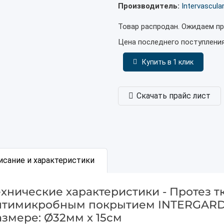
Производитель:
Intervascula
Товар распродан. Ожидаем пр
Цена последнего поступлени
Купить в 1 клик
Скачать прайс лист
исание и характеристики
ехнические характеристики - Протез 
нтимикробным покрытием INTERGARD S
азмере: Ø32мм х 15см