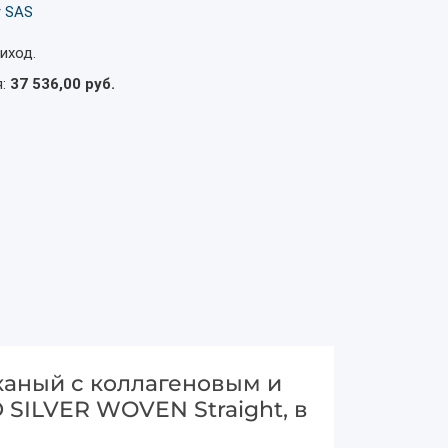
r SAS
иход.
я:
37 536,00 руб.
тканый с коллагеновым и
ILVER WOVEN Straight, в