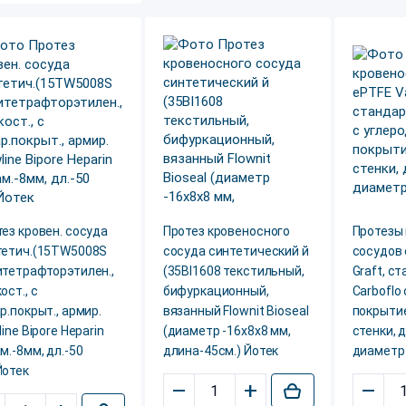
ез кровен. сосуда
Протез кровеносного
Протезы
тетич.(15TW5008S
сосуда синтетический й
сосудов 
итетрафторэтилен.,
(35BI1608 текстильный,
Graft, с
ост., с
бифуркационный,
Carboflo
р.покрыт., армир.
вязанный Flownit Bioseal
покрыти
line Bipore Heparin
(диаметр -16х8х8 мм,
стенки, 
м.-8мм, дл.-50
длина-45см.) Йотек
диаметр
Йотек
–
+
–