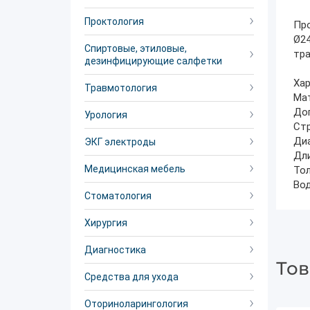
Проктология
Про
Ø24
Спиртовые, этиловые,
тра
дезинфицирующие салфетки
Хар
Травмотология
Мат
Доп
Урология
Стр
Диа
ЭКГ электроды
Дли
Медицинская мебель
Тол
Вод
Стоматология
Хирургия
Диагностика
Тов
Средства для ухода
Оториноларингология