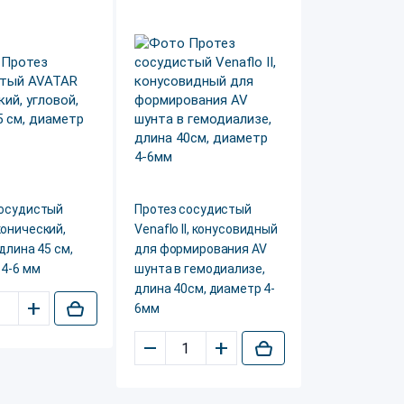
сосудистый
Протез сосудистый
онический,
Venaflo II, конусовидный
 длина 45 см,
для формирования AV
4-6 мм
шунта в гемодиализе,
длина 40см, диаметр 4-
+
6мм
–
+