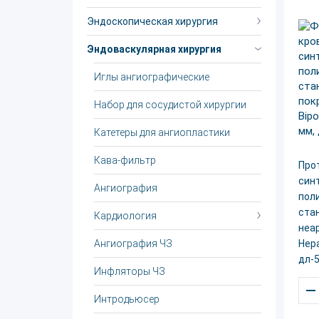
Эндоскопическая хирургия
Эндоваскулярная хирургия
Иглы ангиографические
Набор для сосудистой хирургии
Катетеры для ангиопластики
Кава-фильтр
Прот
син
Ангиография
пол
стан
Кардиология
неар
Ангиография ЧЗ
Hepa
дл-5
Инфляторы ЧЗ
–
Интродьюсер