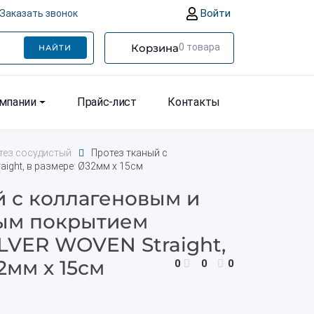
Войти
Заказать звонок
Корзина
0
товара
НАЙТИ
омпании
Прайс-лист
Контакты
тез сосудистый
Протез тканый с
ght, в размере: Ø32мм х 15см
й с коллагеновым и
ым покрытием
LVER WOVEN Straight,
2мм х 15см
0
0
0