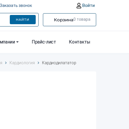
Войти
Заказать звонок
Корзина
0
товара
НАЙТИ
омпании
Прайс-лист
Контакты
ия
Кардиология
Кардиодилататор