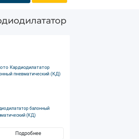
рдиодилататор
диодилататор балонный
вматический (КД)
Подробнее