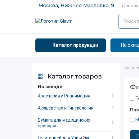
Москва, Нижняя Масловка, 9
Для за
Каталог продукции
На скла
Главна
Каталог товаров
Фи
На складе
Анестезия и Реанимация
Т
Акушерство и Гинекология
Про
М
Бумага для медицинских
приборов
Гели, спрей для Узи и Экг