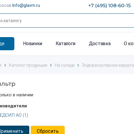
+7 (495) 108-60-15
просов
Info@glavm.ru
де
Новинки
Каталоги
Доставка
О к
я
Каталог продукции
На складе
Эндоваскулярная хирург
льтр
олько в наличии
изводители
ЕДСИЛ АО
(1)
Применить
Сбросить