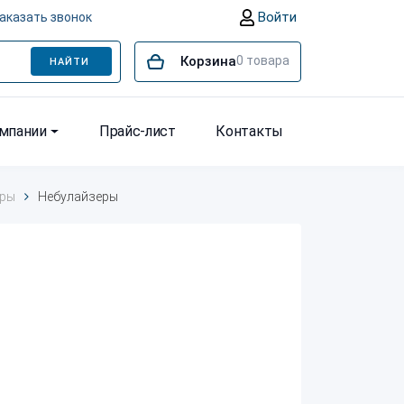
Войти
аказать звонок
Корзина
0
товара
НАЙТИ
омпании
Прайс-лист
Контакты
ары
Небулайзеры