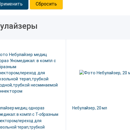
Применить
Сбросить
улайзеры
улайзер медиц однораз
Небулайзер, 20 мл
едикал: в компл с Т-образным
нектором,переход для
озольной терап,трубкой