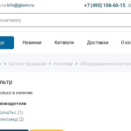
+7 (495) 108-60-15
сов
Info@glavm.ru
З
де
Новинки
Каталоги
Доставка
О к
я
Каталог продукции
На складе
Оборудование и Аксессу
льтр
олько в наличии
изводители
onvaTec
(1)
пексмед
(2)