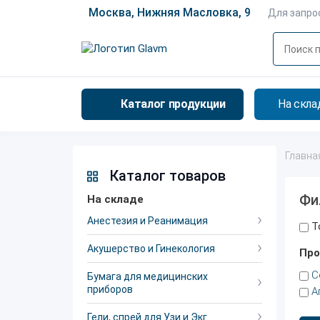
Москва, Нижняя Масловка, 9
Для запро
Каталог продукции
На скла
Главна
Каталог товаров
Фи
На складе
Анестезия и Реанимация
Т
Акушерство и Гинекология
Про
C
Бумага для медицинских
приборов
А
Гели, спрей для Узи и Экг