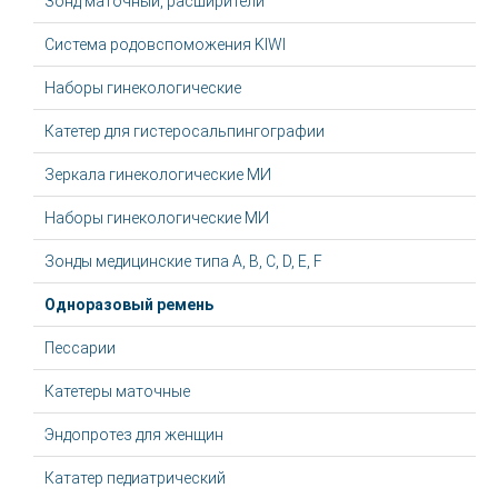
Зонд маточный, расширители
Система родовспоможения KIWI
Наборы гинекологические
Катетер для гистеросальпингографии
Зеркала гинекологические МИ
Наборы гинекологические МИ
Зонды медицинские типа А, В, С, D, Е, F
Одноразовый ремень
Пессарии
Катетеры маточные
Эндопротез для женщин
Кататер педиатрический