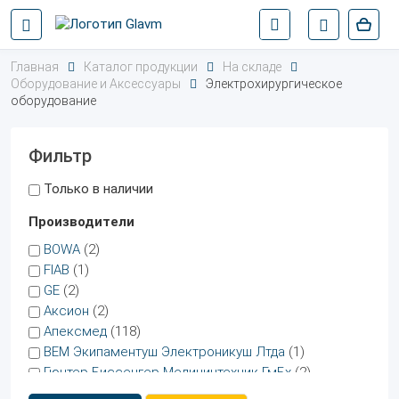
Главная
Каталог продукции
На складе
Оборудование и Аксессуары
Электрохирургическое
оборудование
Фильтр
Только в наличии
Производители
BOWA
(2)
FIAB
(1)
GE
(2)
Аксион
(2)
Апексмед
(118)
ВЕМ Экипаментуш Электроникуш Лтда
(1)
Гюнтер Биссенгер Медицинтехник ГмБх
(2)
Ковидиен Ллс
(2)