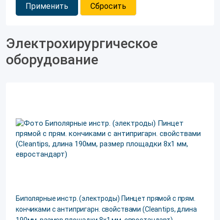
Применить
Сбросить
НИМП ЕСН
(1)
Олимпас Винтер энд Ибе ГмбХ
(2)
Сайношур
(1)
Электрохирургическое
Фотек
(4)
ФОТЕК ООО
(13)
оборудование
Чайна Циндао Брайт Медикал Мануфэкчуринг Ко,Лтд
(2)
Чжэцзян Медстар Технолоджи Ко.
(1)
Юнимед Медикал
(1)
Биполярные инстр. (электроды) Пинцет прямой с прям.
кончиками с антипригарн. свойствами (Cleantips, длина