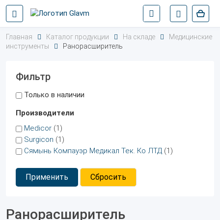
Главная
Каталог продукции
На складе
Медицинские
инструменты
Ранорасширитель
Фильтр
Только в наличии
Производители
Medicor
(1)
Surgicon
(1)
Сямынь Компауэр Медикал Тек. Ко ЛТД
(1)
Применить
Сбросить
Ранорасширитель