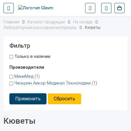
Главная
Каталог продукции
На складе
Лабораторные расходные материалы
Кюветы
Фильтр
Только в наличии
Производители
МиниМед
(1)
Чжэцзян Аикор Медикал Текнолоджи
(1)
Применить
Сбросить
Кюветы