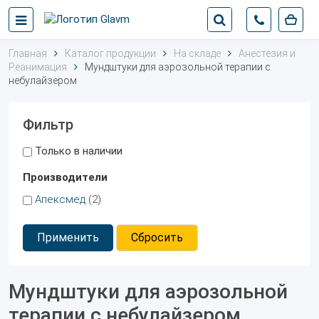
Главная
Каталог продукции
На складе
Анестезия и
Реанимация
Мундштуки для аэрозольной терапии с
небулайзером
Фильтр
Только в наличии
Производители
Апексмед
(2)
Применить
Сбросить
Мундштуки для аэрозольной
терапии с небулайзером