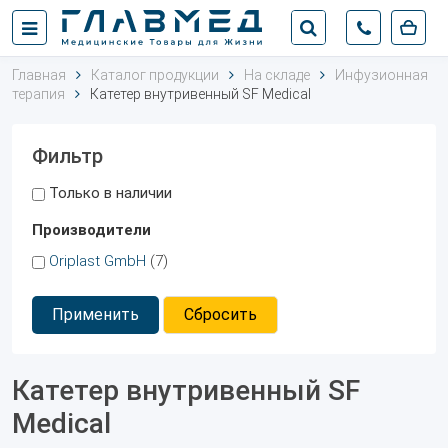
Главная
Каталог продукции
На складе
Инфузионная
терапия
Катетер внутривенный SF Medical
Фильтр
Только в наличии
Производители
Oriplast GmbH
(7)
Применить
Сбросить
Катетер внутривенный SF
Medical