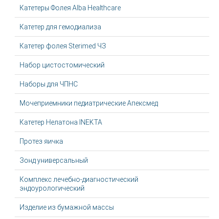
Катетеры Фолея Alba Healthcare
Катетер для гемодиализа
Катетер фолея Sterimed ЧЗ
Набор цистостомический
Наборы для ЧПНС
Мочеприемники педиатрические Апексмед
Катетер Нелатона INEKTA
Протез яичка
Зонд универсальный
Комплекс лечебно-диагностический
эндоурологический
Изделие из бумажной массы