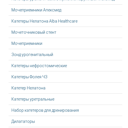
Мочеприемники Апексмед
Катетеры Нелатона Alba Healthcare
Мочеточниковый стент
Мочеприемники
Зонд урогенитальный
Катетеры нефростомические
Катетеры Фолея ЧЗ
Катетер Нелатона
Катетеры уретральные
Набор катетеров для дренирования
Дилататоры