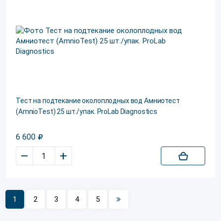
Тест на подтекание околоплодных вод Амниотест
(AmnioTest) 25 шт./упак. ProLab Diagnostics
6 600
–
+
1
2
3
4
5