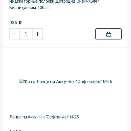
Индикаторные полоски Детроцид Энзим/БФР
Биоцидэнзим, 100шт
936
–
+
Ланцеты Акку-Чек "Софткликс" №25