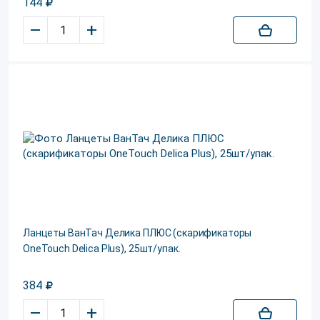
144
–
+
Ланцеты ВанТач Делика ПЛЮС (скарификаторы
OneTouch Delica Plus), 25шт/упак.
384
–
+