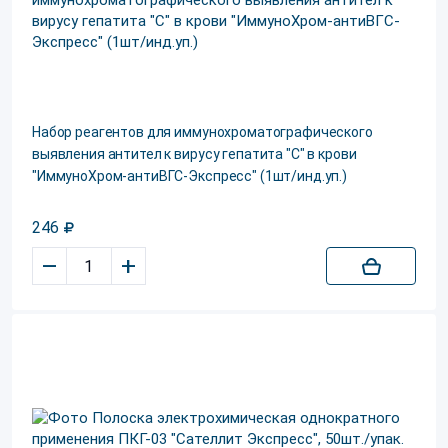
Набор реагентов для иммунохроматографического
выявления антител к вирусу гепатита "С" в крови
"ИммуноХром-антиВГС-Экспресс" (1шт/инд.уп.)
246
–
+