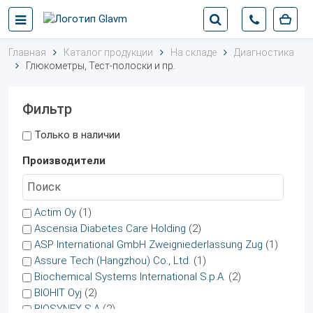
Главная
Каталог продукции
На складе
Диагностика
Глюкометры, Тест-полоски и пр.
Фильтр
Только в наличии
Производители
Actim Oy
(1)
Ascensia Diabetes Care Holding
(2)
ASP International GmbH Zweigniederlassung Zug
(1)
Assure Tech (Hangzhou) Co., Ltd.
(1)
Biochemical Systems International S.p.A.
(2)
BIOHIT Oyj
(2)
BIOSYNEX S.A
(2)