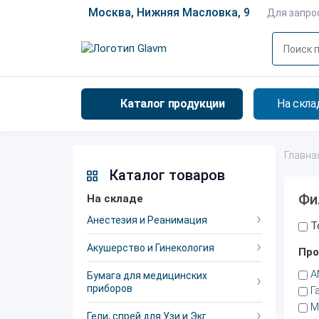
Москва, Нижняя Масловка, 9
Для запро
Каталог продукции
На скла
Главна
Каталог товаров
Фи
На складе
Анестезия и Реанимация
Т
Акушерство и Гинекология
Про
А
Бумага для медицинских
приборов
Г
М
Гели, спрей для Узи и Экг