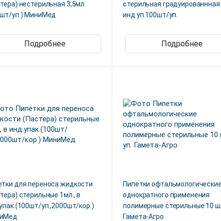
тера) нестерильная 3,5мл
стерильная градуированнная
0шт/уп.) МиниМед
инд.уп.100шт/уп.
Подробнее
Подробнее
етки для переноса жидкости
Пипетки офтальмологически
тера) стерильные 1мл., в
однократного применения
упак.(100шт/уп.,2000шт/кор.)
полимерные стерильные 10 ш
иМед
Гамета-Агро