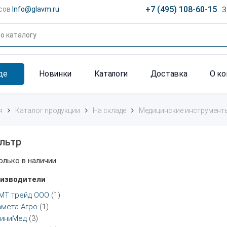
+7 (495) 108-60-15
сов
Info@glavm.ru
З
де
Новинки
Каталоги
Доставка
О к
я
Каталог продукции
На складе
Медицинские инструмент
льтр
олько в наличии
изводители
МТ трейд ООО
(1)
амета-Агро
(1)
иниМед
(3)