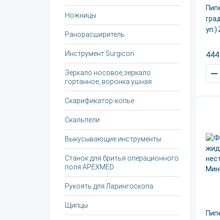
Пипе
Ножницы
град
уп.)
Ранорасширитель
Инструмент Surgicon
444
–
Зеркало носовое,зеркало
гортанное, воронка ушная
Скарификатор-копье
Скальпели
Выкусывающие инструменты
Станок для бритья операционного
поля APEXMED
Рукоять для Ларингоскопа
Щипцы
Пип