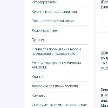
(Пас
Иглодержатели
(50
Крючки и ранорасширители
Расширители шейки матки
Ложки костные
Пункция
Олива для промывания носа и
продувания слуховых труб
Устройство для панч-биопсии
APEXMED
Клинки
Лампочка для ларингоскопа
Пип
(Пас
Камертон
инд.
Инструменты стоматологические
Мин