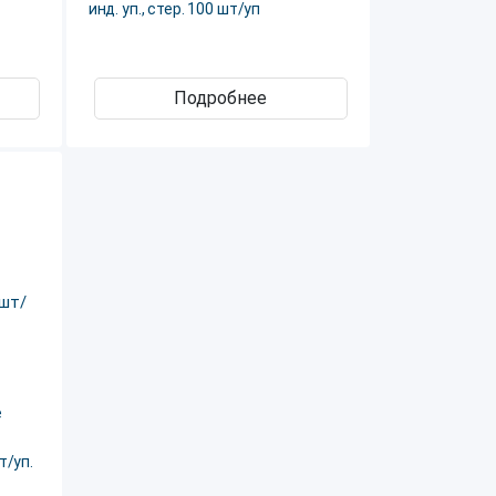
инд. уп., стер. 100 шт/уп
Подробнее
е
т/уп.