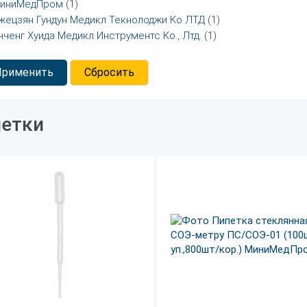
иниМедПром
(1)
жецзян Гундун Медикл Текнолоджи Ко ЛТД
(1)
нченг Хуида Медикл Инструментс Ко., Лтд.
(1)
Применить
Сбросить
етки