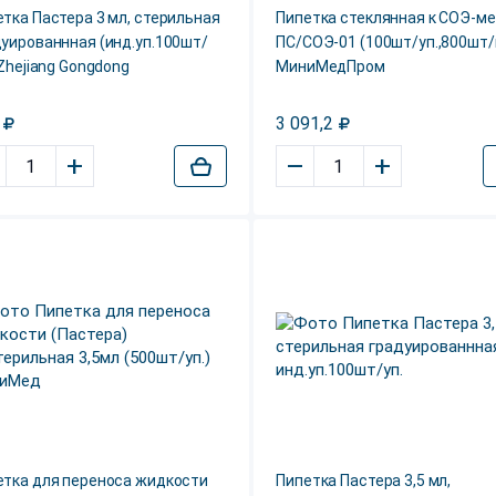
тка Пастера 3 мл, стерильная
Пипетка стеклянная к СОЭ-м
уированнная (инд.уп.100шт/
ПС/СОЭ-01 (100шт/уп.,800шт/
 Zhejiang Gongdong
МиниМедПром
3 091,2
+
–
+
етка для переноса жидкости
Пипетка Пастера 3,5 мл,