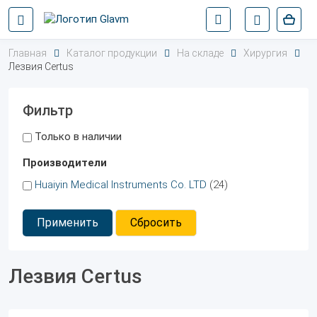
Главная
Каталог продукции
На складе
Хирургия
Лезвия Certus
Фильтр
Только в наличии
Производители
Huaiyin Medical Instruments Co. LTD
(24)
Применить
Сбросить
Лезвия Certus