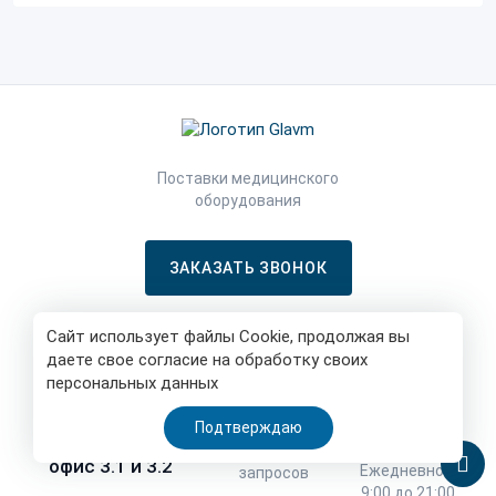
Поставки медицинского
оборудования
ЗАКАЗАТЬ ЗВОНОК
Сайт использует файлы Cookie, продолжая вы
даете свое согласие на обработку своих
СВЯЗАТЬСЯ С
НАМИ
ПОЧТА
персональных данных
НАШ ОФИС
+7 (495)
info@glavm.ru
Москва, Нижняя
Подтверждаю
108-60-15
Масловка 9,
Почта для
офис 3.1 и 3.2
Ежедневно с
запросов
9:00 до 21:00