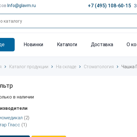
+7 (495) 108-60-15
сов
Info@glavm.ru
З
де
Новинки
Каталоги
Доставка
О к
я
Каталог продукции
На складе
Стоматология
Чашка 
льтр
олько в наличии
изводители
иомедикал
(2)
тар Гласс
(1)