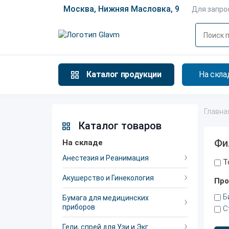
Москва, Нижняя Масловка, 9
Для запро
Каталог продукции
На скла
Главна
Каталог товаров
Фи
На складе
Анестезия и Реанимация
Т
Акушерство и Гинекология
Про
Б
Бумага для медицинских
приборов
С
Гели, спрей для Узи и Экг