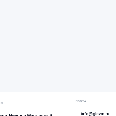
ПОЧТА
ИС
info@glavm.ru
ква, Нижняя Масловка 9,