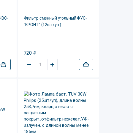
ФВС-
Фильтр сменный угольный ФУС-
"КРОНТ" (12шт/уп.)
720
–
+