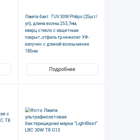
Лампа бакт. TUV 30W Philips (25шт/
уп), длина волны 253,7нм,
кварц.стекло с защитным
покрыт.,отфильтр.нежелат.УФ-
излучен. с длиной волны менее
185нм
Подробнее