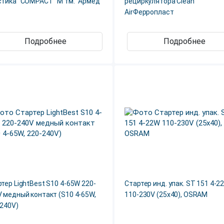
стика "COMPACT" М тм. "Армед"
рециркулятора Clean
AirФерропласт
Подробнее
Подробнее
тер LightBest S10 4-65W 220-
Стартер инд. упак. ST 151 4-2
 медный контакт (S10 4-65W,
110-230V (25х40), OSRAM
-240V)