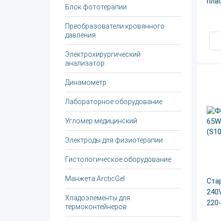
пла
Блок фототерапии
Преобразователи кровянного
давления
Электрохирургический
анализатор
Динамометр
Лабораторное оборудование
Угломер медицинский
Электроды для физиотерапии
Гистологическое оборудование
Манжета ArcticGel
Стар
240V
Хладоэлементы для
220
термоконтейнеров