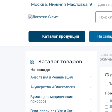
Москва, Нижняя Масловка, 9
Для за
Каталог продукции
На скла
Главна
облуча
Каталог товаров
На складе
Фи
Анестезия и Реанимация
Т
Акушерство и Гинекология
Про
Бумага для медицинских
J
приборов
J
Гели, спрей для Узи и Экг