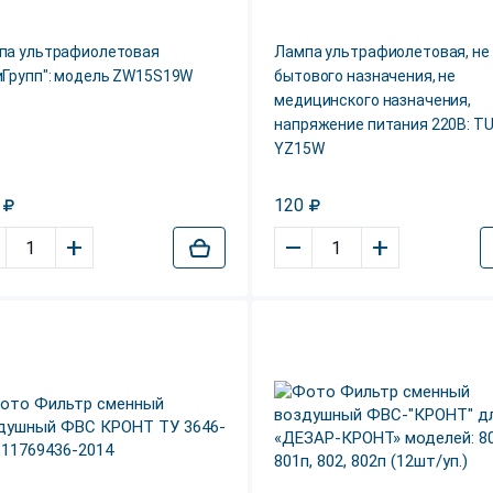
па ультрафиолетовая
Лампа ультрафиолетовая, не
иГрупп": модель ZW15S19W
бытового назначения, не
медицинского назначения,
напряжение питания 220В: T
YZ15W
120
+
–
+