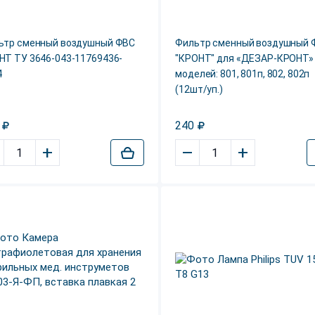
ьтр сменный воздушный ФВС
Фильтр сменный воздушный 
НТ ТУ 3646-043-11769436-
"КРОНТ" для «ДЕЗАР-КРОНТ»
4
моделей: 801, 801п, 802, 802п
(12шт/уп.)
240
+
–
+