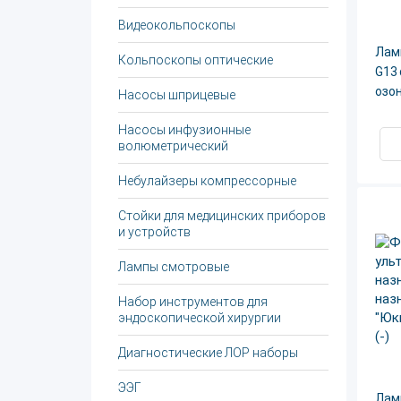
Видеокольпоскопы
Лам
Кольпоскопы оптические
G13 
озо
Насосы шприцевые
Насосы инфузионные
волюметрический
Небулайзеры компрессорные
Стойки для медицинских приборов
и устройств
Лампы смотровые
Набор инструментов для
эндоскопической хирургии
Диагностические ЛОР наборы
ЭЭГ
Лам