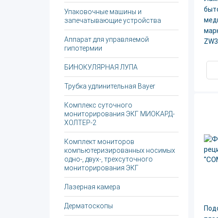
быто
Упаковочные машины и
мед
запечатывающие устройства
марк
Аппарат для управляемой
ZW3
гипотермии
БИНОКУЛЯРНАЯ ЛУПА
Трубка удлинительная Bayer
Комплекс суточного
мониторирования ЭКГ МИОКАРД-
ХОЛТЕР-2
Комплект мониторов
компьютеризированных носимых
одно-, двух-, трехсуточного
мониторирования ЭКГ
Лазерная камера
Дерматоскопы
Под