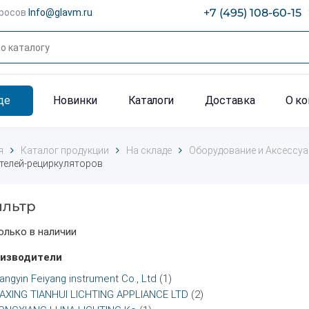
+7 (495) 108-60-15
просов
Info@glavm.ru
де
Новинки
Каталоги
Доставка
О к
я
Каталог продукции
На складе
Оборудование и Аксессу
телей-рециркуляторов
льтр
олько в наличии
изводители
iangyin Feiyang instrument Co., Ltd
(1)
IAXING TIANHUI LICHTING APPLIANCE LTD
(2)