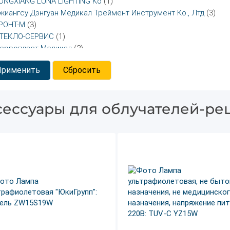
ONGXIANG LUNA LIGHTING Ko
(1)
жиангсу Дэнгуан Медикал Треймент Инструмент Ко., Лтд
(3)
РОНТ-М
(3)
ТЕКЛО-СЕРВИС
(1)
ерропласт Медикал
(2)
лид
(1)
Применить
Сбросить
сессуары для облучателей-ре