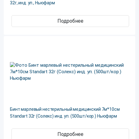
32г, инд. уп., Ньюфарм
Подробнее
Бинт марлевый нестерильный медицинский 7м*10см
Standart 32г (Солекс) инд. уп. (500шт/кор.) Ньюфарм
Подробнее