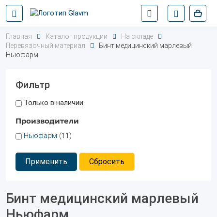
Главная
Каталог продукции
На складе
Перевязочный материал
Бинт медицинский марлевый
Ньюфарм
Фильтр
Только в наличии
Производители
Ньюфарм
(11)
Применить
Сбросить
Бинт медицинский марлевый
Ньюфарм