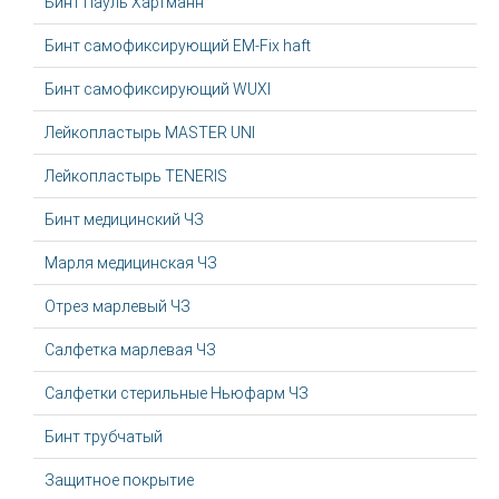
Бинт Пауль Хартманн
Бинт самофиксирующий EM-Fix haft
Бинт самофиксирующий WUXI
Лейкопластырь MASTER UNI
Лейкопластырь TENERIS
Бинт медицинский ЧЗ
Марля медицинская ЧЗ
Отрез марлевый ЧЗ
Салфетка марлевая ЧЗ
Салфетки стерильные Ньюфарм ЧЗ
Бинт трубчатый
Защитное покрытие