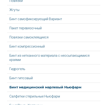
Повязки
Жгуты
Бинт самофиксирующий Вариант
Пакет перевязочный
Повязки самоклеящиеся
Бинт компрессионный
Бинт из нетканного материала с неосыпающимися
краями
Гидрогель
Бинт гипсовый
Бинт медицинский марлевый Ньюфарм
Салфетки стерильные Ньюфарм