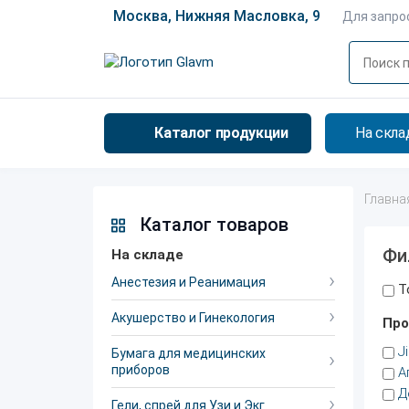
Москва, Нижняя Масловка, 9
Для запро
Каталог продукции
На скла
Главна
Каталог товаров
Фи
На складе
Анестезия и Реанимация
Т
Акушерство и Гинекология
Про
J
Бумага для медицинских
приборов
А
Д
Гели, спрей для Узи и Экг