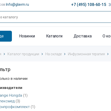
+7 (495) 108-60-15
сов
Info@glavm.ru
З
де
Новинки
Каталоги
Доставка
О к
я
Каталог продукции
На складе
Инфузионная терапия
льтр
олько в наличии
изводители
iangxi Hongda
(1)
пексмед
(3)
онпрофкомплект
(1)