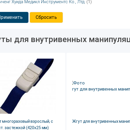
нченг Хуида Медикл Инструментс Ко., Лтд.
(1)
Применить
Сбросить
ты для внутривенных манипуля
т многоразовый взрослый, с
Жгут для внутривенных мани
т. застежкой (420х25 мм)