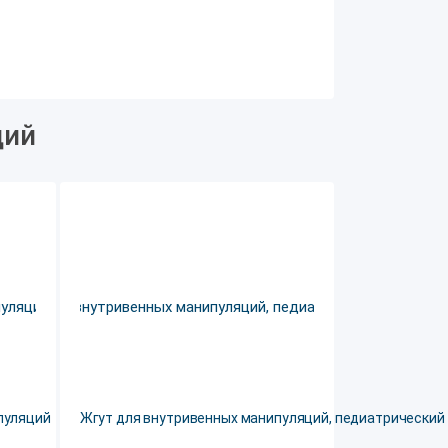
ций
пуляций
Жгут для внутривенных манипуляций, педиатрический