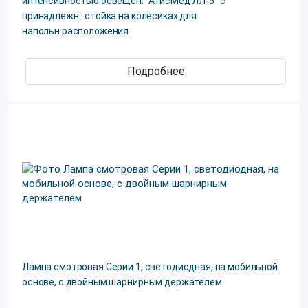
интенсивностью освещен. "АтисМед ЛЛ-5" с
принадлежн.: стойка на колесиках для
напольн.расположения
Подробнее
Лампа смотровая Серии 1, светодиодная, на мобильной
основе, с двойным шарнирным держателем