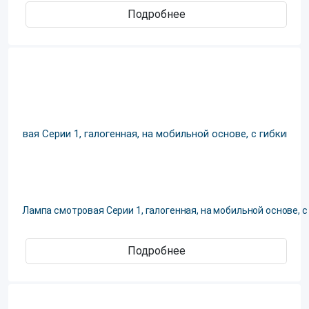
Подробнее
Лампа смотровая Серии 1, галогенная, на мобильной основе, 
Подробнее