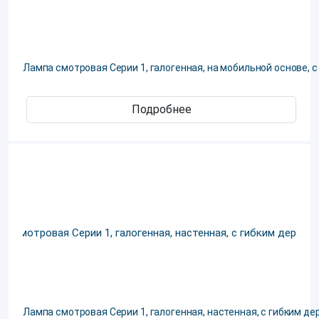
Лампа смотровая Серии 1, галогенная, на мобильной основе
Подробнее
Лампа смотровая Серии 1, галогенная, настенная, с гибким д