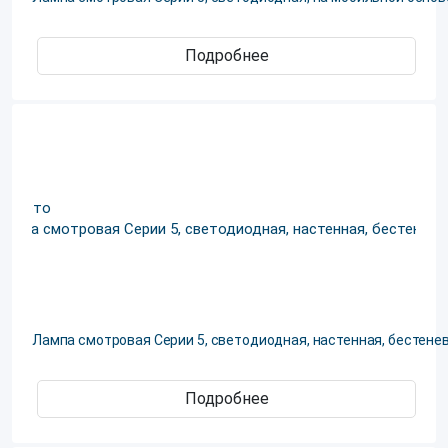
Подробнее
Лампа смотровая Серии 5, светодиодная, настенная, бестене
Подробнее