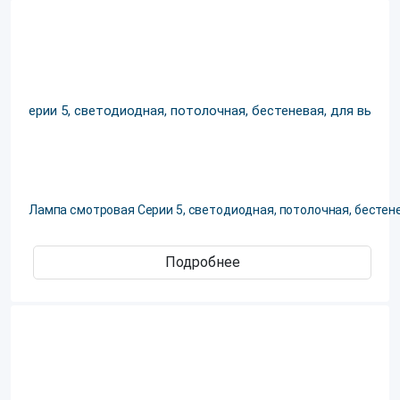
Лампа смотровая Серии 5, светодиодная, потолочная, бестене
Подробнее