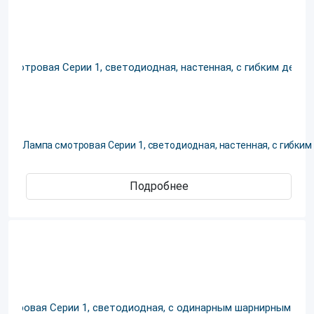
Лампа смотровая Серии 1, светодиодная, настенная, с гибки
Подробнее