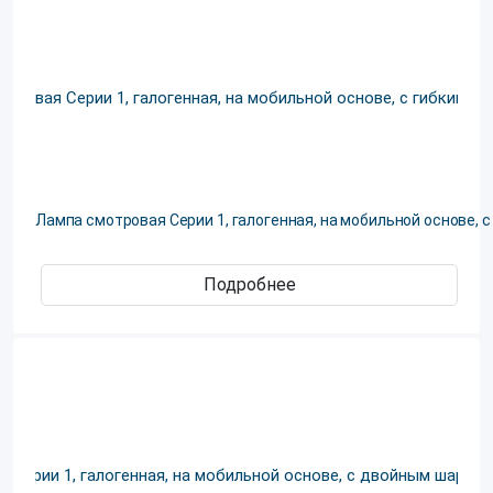
Лампа смотровая Серии 1, галогенная, на мобильной основе, 
Подробнее