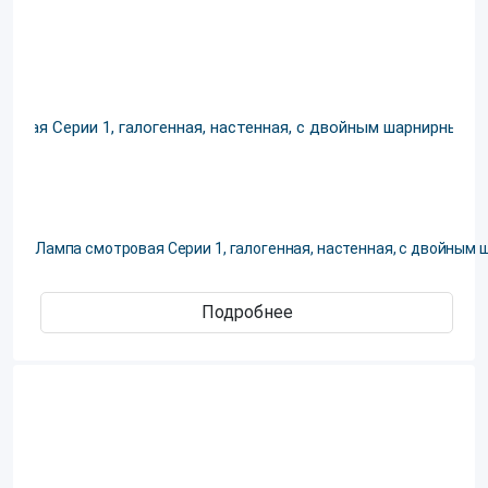
Лампа смотровая Серии 1, галогенная, настенная, с двойным
Подробнее