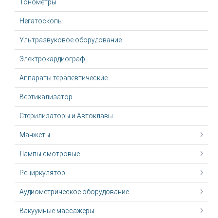
Тонометры
Негатоскопы
Ультразвуковое оборудование
Электрокардиограф
Аппараты терапевтические
Вертикализатор
Стерилизаторы и Автоклавы
Манжеты
Лампы смотровые
Рециркулятор
Аудиометрическое оборудование
Вакуумные массажеры