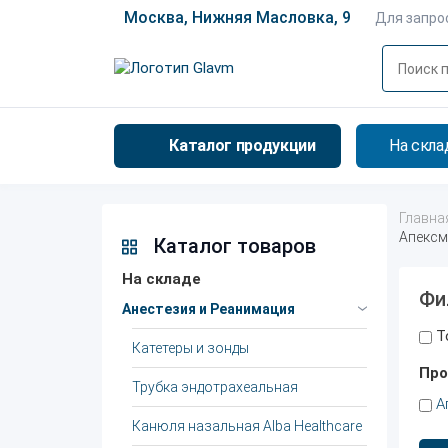
Москва, Нижняя Масловка, 9
Для запро
Каталог продукции
На скла
Главна
Апексм
Каталог товаров
На складе
Фи
Анестезия и Реанимация
Т
Катетеры и зонды
Про
Трубка эндотрахеальная
А
Канюля назальная Alba Healthcare