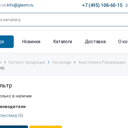
+7 (495) 108-60-15
сов
Info@glavm.ru
З
де
Новинки
Каталоги
Доставка
О к
я
Каталог продукции
На складе
Анестезия и Реанимация
ед
льтр
олько в наличии
изводители
пексмед
(6)