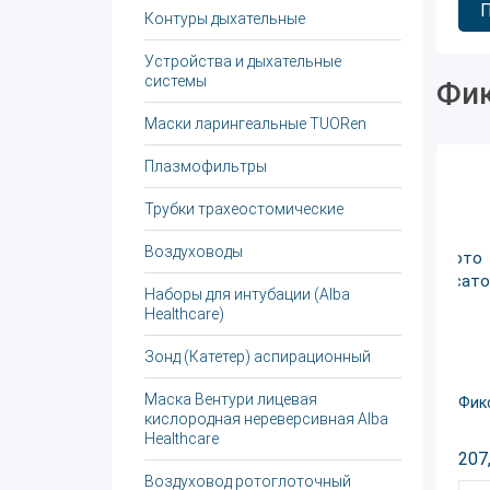
Контуры дыхательные
Устройства и дыхательные
системы
Фик
Маски ларингеальные TUORen
Плазмофильтры
Трубки трахеостомические
Воздуховоды
Наборы для интубации (Alba
Healthcare)
Зонд (Катетер) аспирационный
Маска Вентури лицевая
Фик
кислородная нереверсивная Alba
Healthcare
207
Воздуховод ротоглоточный