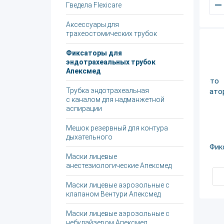
–
Гведела Flexicare
Аксессуары для
трахеостомических трубок
Фиксаторы для
эндотрахеальных трубок
Апексмед
Трубка эндотрахеальная
с каналом для надманжетной
аспирации
Мешок резервный для контура
дыхательного
Фик
Маски лицевые
анестезиологические Апексмед
Маски лицевые аэрозольные с
клапаном Вентури Апексмед
Маски лицевые аэрозольные с
небулайзером Апексмед