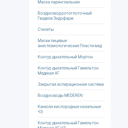
Маска ларингеальная
Воздуховод ротоглоточный
Гведела Эндофарм
Стилеты
Маски лицевые
анестезиологические Пласти-мед
Контур дыхательный Мортон
Контур дыхательный Гамельтон
Медикал АГ
Закрытая аспирационная система
Воздуховоды MEDEREN
Канюли кислородные назальные
ЧЗ
Контур дыхательный Гамельтон