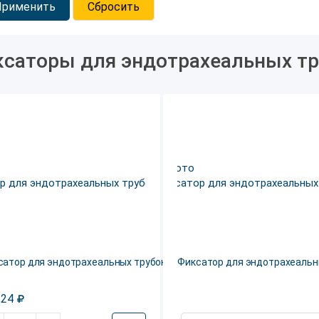
Применить
Сбросить
саторы для эндотрахеальных т
сатор для эндотрахеальных трубок, M
Фиксатор для эндотрахеальны
,24