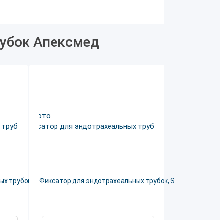
рубок Апексмед
х трубок, L
Фиксатор для эндотрахеальных трубок, S