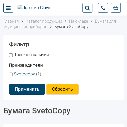
Главная
Каталог продукции
На складе
Бумага для
медицинских приборов
Бумага SvetoCopy
Фильтр
Только в наличии
Производители
Svetocopy
(1)
Применить
Сбросить
Бумага SvetoCopy