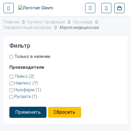
Главная
Каталог продукции
На складе
Перевязочный материал
Марля медицинская
Фильтр
Только в наличии
Производители
Лейко
(2)
Навтекс
(7)
Ньюфарм
(1)
Русвата
(1)
Применить
Сбросить