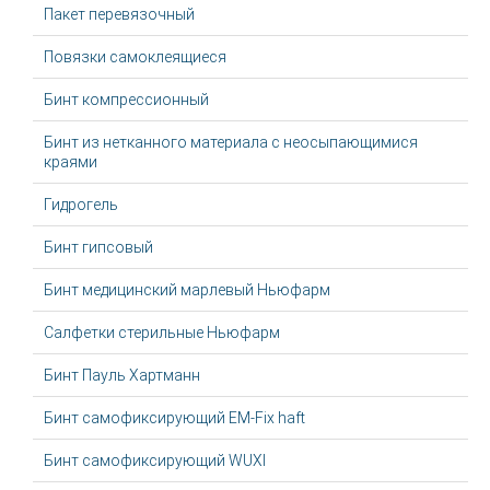
Пакет перевязочный
Повязки самоклеящиеся
Бинт компрессионный
Бинт из нетканного материала с неосыпающимися
краями
Гидрогель
Бинт гипсовый
Бинт медицинский марлевый Ньюфарм
Салфетки стерильные Ньюфарм
Бинт Пауль Хартманн
Бинт самофиксирующий EM-Fix haft
Бинт самофиксирующий WUXI