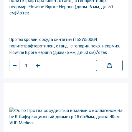
Протез кровен. сосуда синтетич.(15SW5006N
политетрафторэтилен., станд., с гепарин. покр., неармир.
Flowline Bipore Heparin (диам.-6 мм, дл-50 см)Йотек
–
+