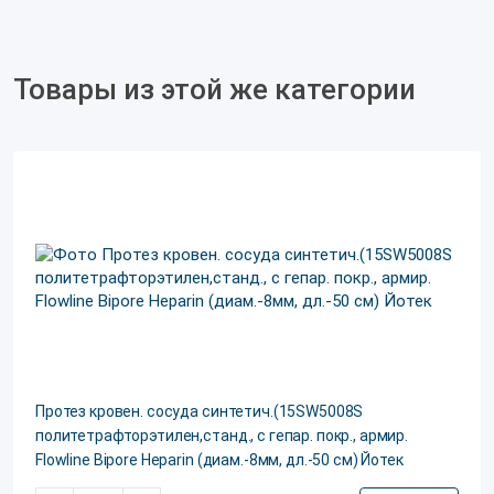
Товары из этой же категории
Протез кровен. сосуда синтетич.(15SW5008S
политетрафторэтилен,станд., с гепар. покр., армир.
Flowline Bipore Heparin (диам.-8мм, дл.-50 см) Йотек