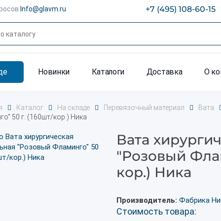
+7 (495) 108-60-15
просов
Info@glavm.ru
де
Новинки
Каталоги
Доставка
О к
я
Каталог
На складе
Перевязочный материал
Вата
о" 50 г. (160шт/кор.) Ника
Вата хирурги
"Розовый Флам
кор.) Ника
Производитель:
Фабрика Ни
Стоимость товара: