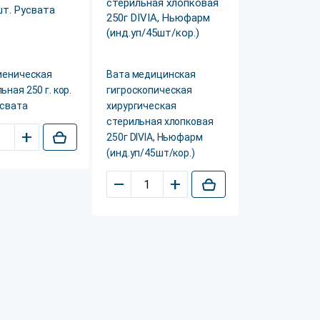
иеническая
Вата медицинская
ьная 250 г. кор.
гигроскопическая
усвата
хирургическая
стерильная хлопковая
+
250г DIVIA, Ньюфарм
(инд.уп/45шт/кор.)
–
+