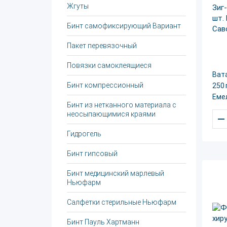
Жгуты
Бинт самофиксирующий Вариант
Пакет перевязочный
Повязки самоклеящиеся
Вата
Бинт компрессионный
250 
Еме
Бинт из нетканного материала с
неосыпающимися краями
–
Гидрогель
Бинт гипсовый
Бинт медицинский марлевый
Ньюфарм
Салфетки стерильные Ньюфарм
Бинт Пауль Хартманн