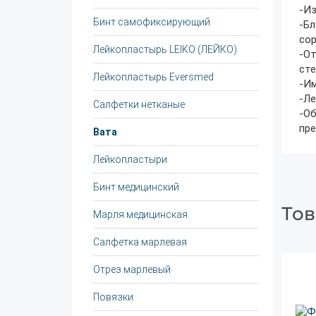
-Из
Бинт самофиксирующий
-Бл
сор
Лейкопластырь LEIKO (ЛЕЙКО)
-От
ст
Лейкопластырь Eversmed
-Им
-Ле
Салфетки нетканые
-О
пре
Вата
Лейкопластыри
Бинт медицинский
Тов
Марля медицинская
Салфетка марлевая
Отрез марлевый
Повязки