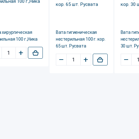
а хирургическая
Вата гигиеническая
Вата гиг
ильная 100 г.,Ника
нестерильная 100 г. кор.
нестерил
65 шт. Русвата
30 шт. Р
+
–
+
–