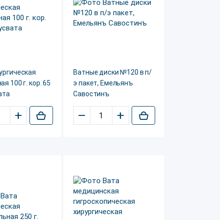
ургическая
Ватные диски №120 в п/
я 100 г. кор. 65
э пакет, Емельянъ
ата
Савостинъ
+
–
+