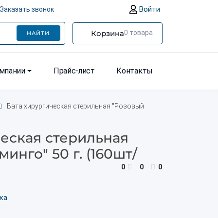
Войти
Заказать звонок
Корзина
0
товара
НАЙТИ
омпании
Прайс-лист
Контакты
Вата хирургическая стерильная "Розовый
ческая стерильная
инго" 50 г. (160шт/
0
0
0
ка