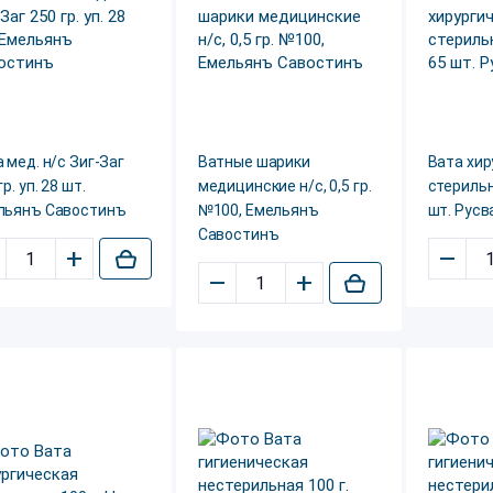
 мед. н/с Зиг-Заг
Ватные шарики
Вата хир
гр. уп. 28 шт.
медицинские н/с, 0,5 гр.
стерильна
льянъ Савостинъ
№100, Емельянъ
шт. Русв
Савостинъ
+
–
–
+