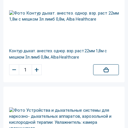
Контур дыхат. анестез. однор. взр. раст 22мм 1,8м с
мешком 3л лимб 0,8м, Alba Healthcare
–
+