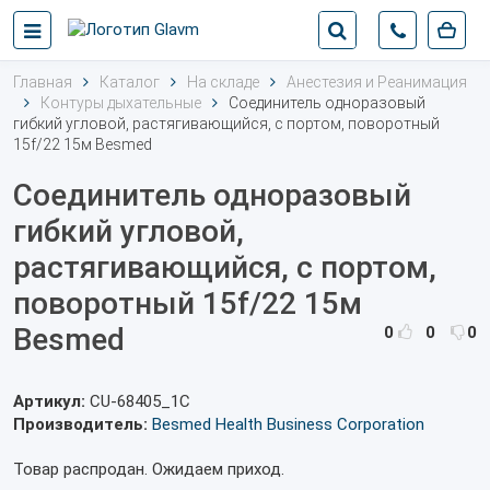
Главная
Каталог
На складе
Анестезия и Реанимация
Контуры дыхательные
Соединитель одноразовый
гибкий угловой, растягивающийся, с портом, поворотный
15f/22 15м Besmed
Соединитель одноразовый
гибкий угловой,
растягивающийся, с портом,
поворотный 15f/22 15м
Besmed
0
0
0
Артикул:
CU-68405_1С
Производитель:
Besmed Health Business Corporation
Товар распродан. Ожидаем приход.