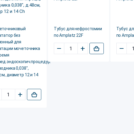
еточниковый
Тубус для нефростомии
Тубус д
ататор без
по Amplatz 22F
по Ampla
лонный для
–
+
–
атации мочеточника
время
вед.эндоскопич.процедур.
одника 0,038",
см, диаметр 12 и 14
+