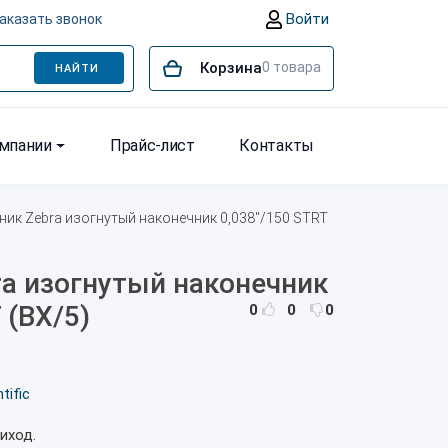
Войти
аказать звонок
Корзина
0
товара
НАЙТИ
омпании
Прайс-лист
Контакты
ник Zebra изогнутый наконечник 0,038"/150 STRT
a изогнутый наконечник
 (BX/5)
0
0
0
tific
иход.