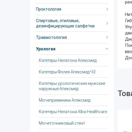
ре
Проктология
Нит
Гиб
Спиртовые, этиловые,
дезинфицирующие салфетки
Улу
дви
Травмотология
Дис
Пок
Урология
вво
Дос
Катетеры Нелатона Апексмед
Катетеры Фолея Апексмед ЧЗ
Катетеры урологические мужские
наружные Апексмед
Тов
Мочеприемники Апексмед
Катетеры Нелатона Alba Healthcare
Мочеточниковый стент