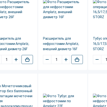
ширитель для
Расширитель для
Тубус о
ростомии Amplatz,
нефростомии Amplatz,
16,5/17,
шний диаметр 26F
внешний диаметр 16F
STORZ
+
–
+
–