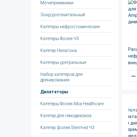
Мочеприемники
Зонд урогенитальный
Катетеры нефростомические
Катетеры Фолея ЧЗ
Рас
Катетер Нелатона
неф
Катетеры уретральные
вне
–
Набор катетеров для
дренирования
Дилататоры
Катетеры Фолея Alba Healthcare
Катетер для гемодиализа
Катетер фолея Sterimed ЧЗ