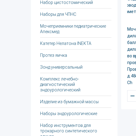
Набор цистостомический
Наборы для ЧПНС
Мочеприемники педиатрические
Моч
Апексмед
дил
бал
Катетер Нелатона INEKTA
дил
Протез яичка
во 
про
Зонд универсальный
Пров
д.48
Комплекс лечебно-
Сh
диагностический
эндоурологический
–
Изделие из бумажной массы
Наборы эндоурологические
Набор инструментов для
трокарного синтетического