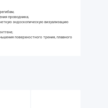
регибам;
ния проводника;
т четкую эндоскопическую визуализацию
нтгене;
еньшения поверхностного трения, плавного