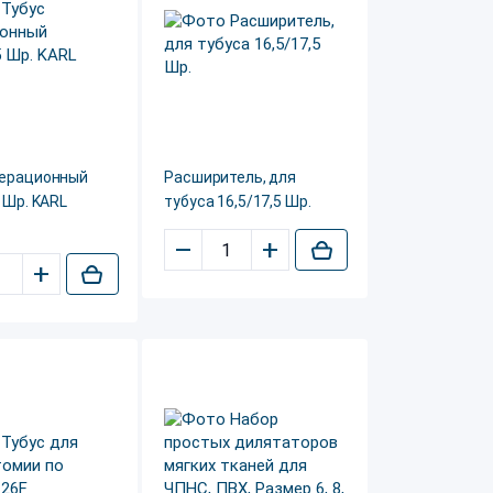
перационный
Расширитель, для
5 Шр. KARL
тубуса 16,5/17,5 Шр.
–
+
+