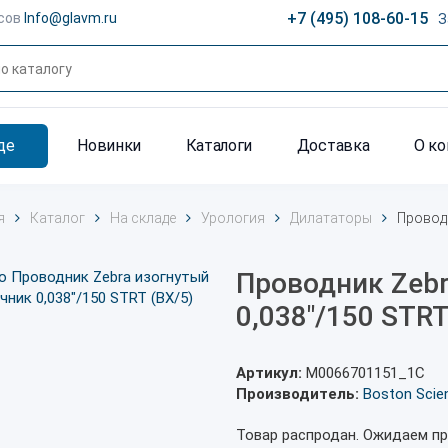
+7 (495) 108-60-15
сов
Info@glavm.ru
З
де
Новинки
Каталоги
Доставка
О к
я
Каталог
На складе
Урология
Дилататоры
Провод
Проводник Zebr
0,038"/150 STRT
Артикул:
M0066701151_1С
Производитель:
Boston Scien
Товар распродан. Ожидаем пр