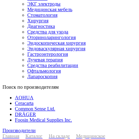
ЭКГ электроды
Медицинская мебель
Стоматология
Хирургия
Диагностика
Средства для ухода
Оториноларингология
Эндоскопическая хирургия
Эндоваскулярная хирургия
Гастроэнтерология
Лучевая терапия
Средства реабилитации
Офтальмология
Лапароскопия
Поиск по производителям
AOHUA
Ceracarta
Common Sense Ltd.
DRÄGER
Foosin Medical Supplies Inc.
Производители
Главная
Каталог
На складе
Медицинское