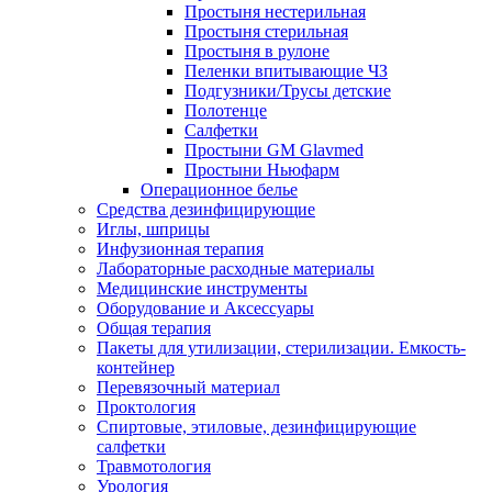
Простыня нестерильная
Простыня стерильная
Простыня в рулоне
Пеленки впитывающие ЧЗ
Подгузники/Трусы детские
Полотенце
Салфетки
Простыни GM Glavmed
Простыни Ньюфарм
Операционное белье
Средства дезинфицирующие
Иглы, шприцы
Инфузионная терапия
Лабораторные расходные материалы
Медицинские инструменты
Оборудование и Аксессуары
Общая терапия
Пакеты для утилизации, стерилизации. Емкость-
контейнер
Перевязочный материал
Проктология
Спиртовые, этиловые, дезинфицирующие
салфетки
Травмотология
Урология