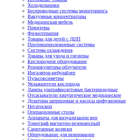
Холодильники
Беспроводные системы мониторинга
Вакуумные концентраторы
Медицинская мебель
Принтеры
Физиотерапия
Товары для детей с ДЦП
Противопролежневые системы
Система охлаждения
Товары для ухода и гигиены
Кислородное оборудование
Рециркуляторы-облучатели
Ингалятор-небулайзер
Пульсоксиметры
Увлажнители кислорода
Лампы ультрафиолетовые бактерицидные
Отсасыватели хирургические медицинские
Дозаторы шприцевые и насосы инфузионные
Негатоскоп
Операционные столы
Аппараты для визуализации вен
Томограф магнитно-резонансный
Санитарные коляски
Оборудование для реанимации