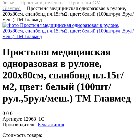
белье
Простыни, пеленки
Простыни GM
Glavmed
Простыня медицинская одноразовая в рулоне,
200х80см, спанбонд пл.15г/м2, цвет: белый (100шт/рул.,5рул/
меш.) ТМ Главмед
Простыня медицинская
одноразовая в рулоне,
200х80см, спанбонд пл.15г/
м2, цвет: белый (100шт/
рул.,5рул/меш.) ТМ Главмед
0
0
0
Артикул:
12968_1С
Производитель:
Белая линия
Стоимость товара: