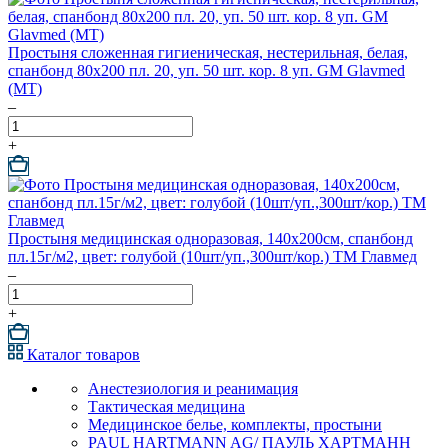
Простыня сложенная гигиеническая, нестерильная, белая,
спанбонд 80х200 пл. 20, уп. 50 шт. кор. 8 уп. GM Glavmed
(МТ)
–
+
Простыня медицинская одноразовая, 140х200см, спанбонд
пл.15г/м2, цвет: голубой (10шт/уп.,300шт/кор.) ТМ Главмед
–
+
Каталог товаров
Анестезиология и реанимация
Тактическая медицина
Медицинское белье, комплекты, простыни
PAUL HARTMANN AG/ ПАУЛЬ ХАРТМАНН