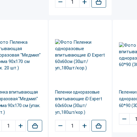
–
+
енка впитывающая
Пеленки одноразовые
Пеленки
оразовая "Медмил"
впитывающие iD Expert
одноразо
ма 90х170 см (упак.
60х60см (30шт/
60*90 (30
т.)
уп.,180шт/кор.)
–
+
–
+