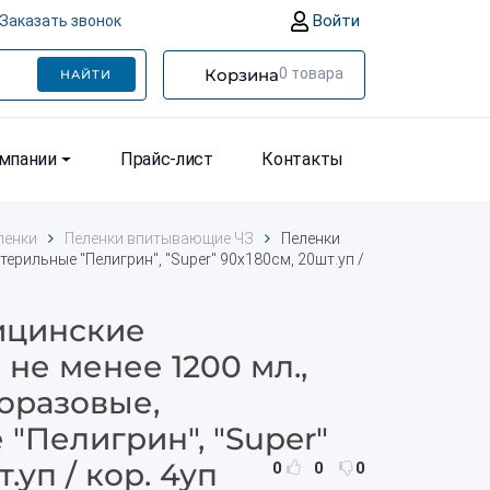
Войти
Заказать звонок
Корзина
0
товара
НАЙТИ
омпании
Прайс-лист
Контакты
ленки
Пеленки впитывающие ЧЗ
Пеленки
терильные "Пелигрин", "Super" 90х180см, 20шт.уп /
ицинские
не менее 1200 мл.,
норазовые,
"Пелигрин", "Super"
.уп / кор. 4уп
0
0
0