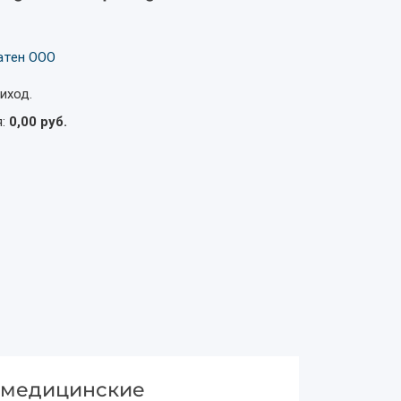
атен ООО
иход.
я:
0,00 руб.
и медицинские