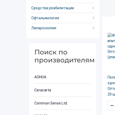
Средства реабилитации
Офтальмология
Лапароскопия
Поиск по
производителям
AOHUA
Пел
одн
Опти
Ceracarta
20 ш
Common Sense Ltd.
–