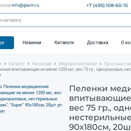
+7 (495) 108-60-15
просов
Info@glavm.ru
де
Новинки
Каталоги
Доставка
О к
я
Каталог
На складе
Медицинское белье
Простыни, пе
ские впитывающие не менее 1200 мл., вес 75 гр., одноразовые, нес
п
Пеленки мед
впитывающие 
вес 75 гр., од
нестерильные 
90х180см, 20шт