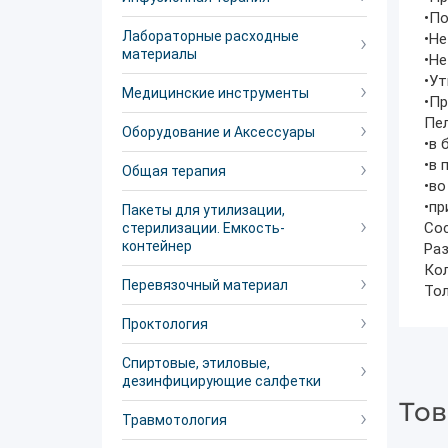
•По
Лабораторные расходные
•Не
материалы
•Не
•Ут
Медицинские инструменты
•Пр
Пел
Оборудование и Аксессуары
•в 
•в 
Общая терапия
•во
•пр
Пакеты для утилизации,
Сос
стерилизации. Емкость-
контейнер
Раз
Кол
Перевязочный материал
Тол
Проктология
Спиртовые, этиловые,
дезинфицирующие салфетки
Тов
Травмотология