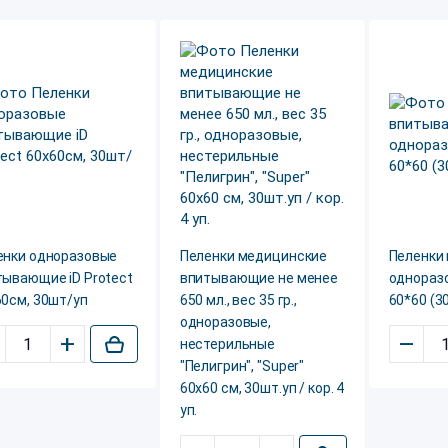
енки одноразовые
Пеленки медицинские
Пеленки
тывающие iD Protect
впитывающие не менее
одноразо
60см, 30шт/уп
650 мл., вес 35 гр.,
60*60 (30
одноразовые,
+
–
нестерильные
"Пелигрин", "Super"
60х60 см, 30шт.уп / кор. 4
уп.