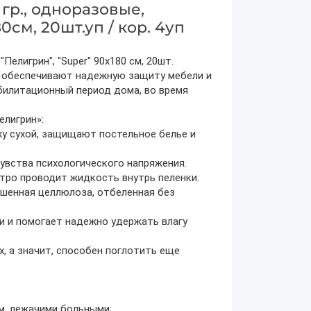
гр., одноразовые,
см, 20шт.уп / кор. 4уп
лигрин", "Super" 90х180 см, 20шт.
, обеспечивают надежную защиту мебели и
абилитационный период дома, во время
лигрин»:
жу сухой, защищают постельное белье и
увства психологического напряжения.
тро проводит жидкость внутрь пеленки.
ушенная целлюлоза, отбеленная без
 и помогает надежно удержать влагу
х, а значит, способен поглотить еще
м, лежачими больными;