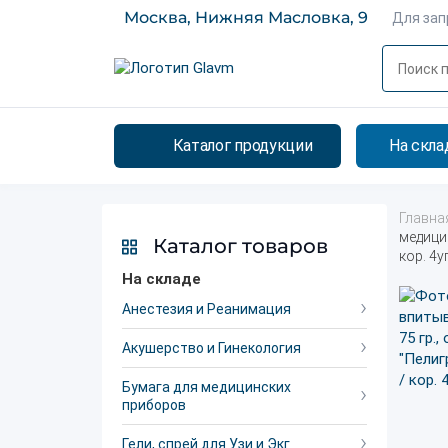
Москва, Нижняя Масловка, 9
Для за
Каталог продукции
На скла
Главна
медицин
Каталог товаров
кор. 4у
На складе
Анестезия и Реанимация
Акушерство и Гинекология
Бумага для медицинских
приборов
Гели, спрей для Узи и Экг