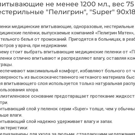
питывающие не менее 1200 мл., вес 75 
естерильные "Пелигрин", "Super" 90х180
енки медицинские впитывающие, одноразовые, нестерильные "Пе
ицинские пелёнки, выпускаемые компанией «Пелигрин Матен»
тельного белья от промоканий. Пригодятся в больницах, в ре
отров у врача, при недержании.
ему стоит выбрать впитывающие медицинские пеленки от «Пе
ленки отлично впитывают и распределяют влагу, оставляя ко
трацы.
еспечивают максимальный комфорт, избавляют больного от ч
оверхность из высококачественного нетканого материала быс
я впитывающего слоя используется только натуральная расп
ользования хлора.
лиэтиленовое основание предотвращает протекание жидкости
три.
итывающий слой у пеленок серии «Super» толще, чем у обычны
ьше влаги.
итывающий слой надежно удерживает влагу и запах.
актеристики:
редназначены для ухода за людьми, страдающими недержание