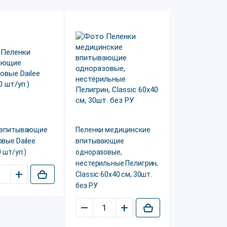
 впитывающие
Пеленки медицинские
вые Dailee
впитывающие
 шт/уп.)
одноразовые,
нестерильные Пелигрин,
+
Classic 60х40 см, 30шт.
без РУ
–
+