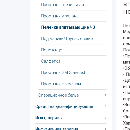
в
Простыня стерильная
н
Простыня в рулоне
Пел
Пеленки впитывающие ЧЗ
Мед
пос
Подгузники/Трусы детские
осм
Поч
Полотенце
•Пе
Салфетки
ма
•Об
Простыни GM Glavmed
• П
•Дл
Простыни Ньюфарм
исп
•По
Операционное белье
вну
•Вп
Средства дезинфицирующие
бол
•Вп
Иглы, шприцы
Хар
•П
Инфузионная терапия