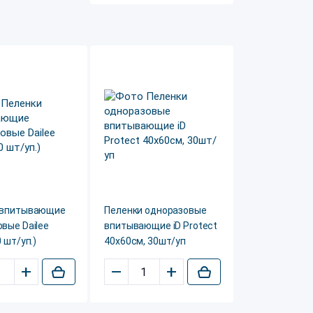
 впитывающие
Пеленки одноразовые
вые Dailee
впитывающие iD Protect
 шт/уп.)
40х60см, 30шт/уп
+
–
+