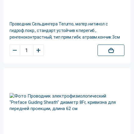
Проводник Сельдингера Terumo, матер.нитинол с
гидроф.покр., стандарт.устойчив к перегиб.,
ренгеноконтрастный, тип прям.гибк. атравм.кончик 3см
–
+