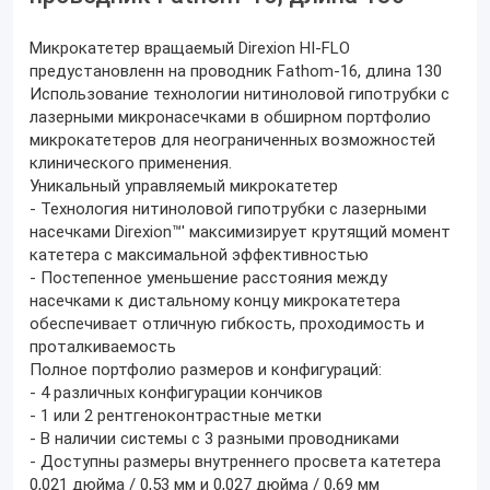
Микрокатетер вращаемый Direxion HI-FLO
предустановленн на проводник Fathom-16, длина 130
Использование технологии нитиноловой гипотрубки с
лазерными микронасечками в обширном портфолио
микрокатетеров для неограниченных возможностей
клинического применения.
Уникальный управляемый микрокатетер
- Технология нитиноловой гипотрубки c лазерными
наcечками Direxion™' максимизирует крутящий момент
катетера с максимальной эффективностью
- Постепенное уменьшение расстояния между
насечками к дистальному концу микрокатетера
обеспечивает отличную гибкость, проходимость и
проталкиваемость
Полное портфолио размеров и конфигураций:
- 4 различных конфигурации кончиков
- 1 или 2 рентгеноконтрастные метки
- В наличии системы с 3 разными проводниками
- Доступны размеры внутреннего просвета катетера
0,021 дюйма / 0,53 мм и 0,027 дюйма / 0,69 мм