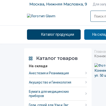
Москва, Нижняя Масловка, 9
Для за
Каталог продукции
На скла
Главна
Коннект
Каталог товаров
На складе
Анестезия и Реанимация
Акушерство и Гинекология
Бумага для медицинских
приборов
Гели, спрей для Узи и Экг