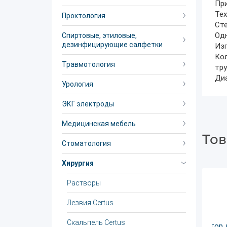
Пр
Тех
Проктология
Ст
Од
Спиртовые, этиловые,
дезинфицирующие салфетки
Изг
Кол
Травмотология
тру
Диа
Урология
ЭКГ электроды
Медицинская мебель
Тов
Стоматология
Хирургия
Растворы
Лезвия Certus
Скальпель Certus