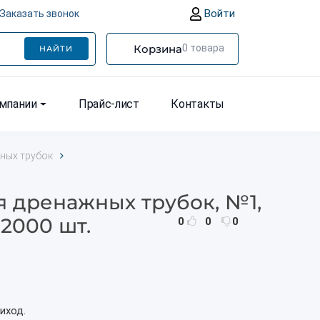
Войти
Заказать звонок
Корзина
0
товара
НАЙТИ
омпании
Прайс-лист
Контакты
ных трубок
я дренажных трубок, №1,
 2000 шт.
0
0
0
иход.