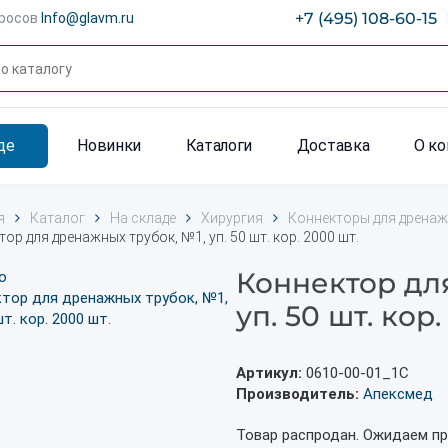
+7 (495) 108-60-15
просов
Info@glavm.ru
де
Новинки
Каталоги
Доставка
О к
я
Каталог
На складе
Хирургия
Коннекторы для дренаж
ор для дренажных трубок, №1, уп. 50 шт. кор. 2000 шт.
Коннектор дл
уп. 50 шт. кор.
Артикул:
0610-00-01_1С
Производитель:
Апексмед
Товар распродан. Ожидаем пр