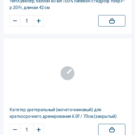
тип Кувелер, баллон 80 мл.100% силикон c гидроф. покр.Р-
р 20 Fr, длинаи 42 см
–
+
Катетер уретеральный (мочеточниковый) для
краткосрочного дренирования 6.0F / 70см (закрытый)
–
+