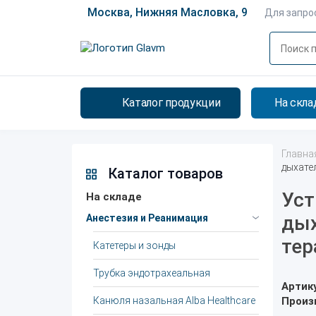
Москва, Нижняя Масловка, 9
Для запро
Каталог продукции
На скла
Главна
дыхате
Каталог товаров
Уст
На складе
дых
Анестезия и Реанимация
тер
Катетеры и зонды
Трубка эндотрахеальная
Артик
Канюля назальная Alba Healthcare
Произ