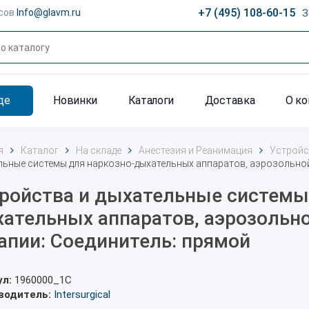
+7 (495) 108-60-15
сов
Info@glavm.ru
З
де
Новинки
Каталоги
Доставка
О к
я
Каталог
На складе
Анестезия и Реанимация
Устройс
льные системы для наркозно-дыхательных аппаратов, аэрозольной
ройства и дыхательные системы
ательных аппаратов, аэрозольн
апии: Соединитель: прямой
ул:
1960000_1С
водитель:
Intersurgical