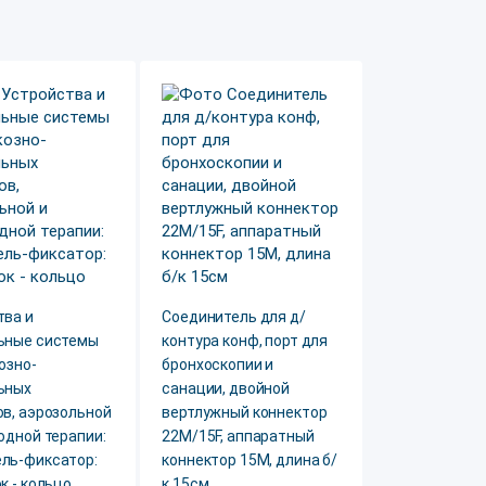
тва и
Соединитель для д/
ьные системы
контура конф, порт для
озно-
бронхоскопии и
ьных
санации, двойной
в, аэрозольной
вертлужный коннектор
одной терапии:
22M/15F, аппаратный
ль-фиксатор:
коннектор 15М, длина б/
к - кольцо
к 15см