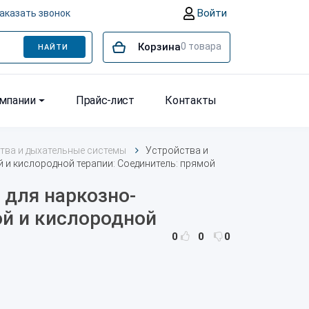
Войти
аказать звонок
Корзина
0
товара
НАЙТИ
омпании
Прайс-лист
Контакты
тва и дыхательные системы
Устройства и
 и кислородной терапии: Соединитель: прямой
 для наркозно-
ой и кислородной
0
0
0