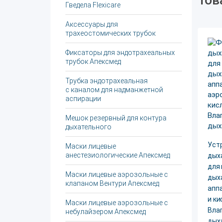
Тов
Гведела Flexicare
Аксессуары для
трахеостомических трубок
Фиксаторы для эндотрахеальных
трубок Апексмед
Трубка эндотрахеальная
с каналом для надманжетной
аспирации
Мешок резервный для контура
дыхательного
Уст
Маски лицевые
анестезиологические Апексмед
дых
для 
Маски лицевые аэрозольные с
дых
клапаном Вентури Апексмед
апп
и ки
Маски лицевые аэрозольные с
Вла
небулайзером Апексмед
дых