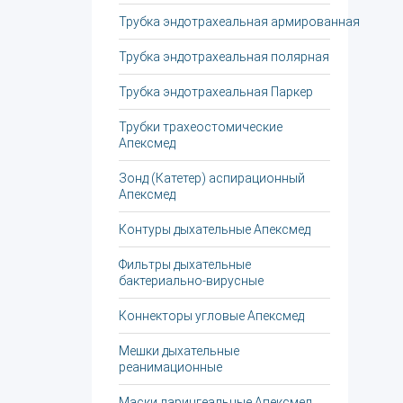
Трубка эндотрахеальная армированная
Трубка эндотрахеальная полярная
Трубка эндотрахеальная Паркер
Трубки трахеостомические
Апексмед
Зонд (Катетер) аспирационный
Апексмед
Контуры дыхательные Апексмед
Фильтры дыхательные
бактериально-вирусные
Коннекторы угловые Апексмед
Мешки дыхательные
реанимационные
Маски ларингеальные Апексмед