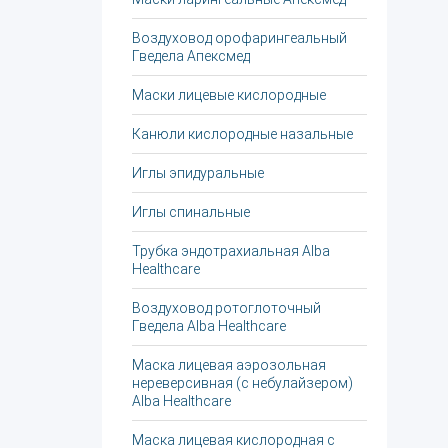
Воздуховод орофарингеальный
Гведела Апексмед
Маски лицевые кислородные
Канюли кислородные назальные
Иглы эпидуральные
Иглы спинальные
Трубка эндотрахиальная Alba
Healthcare
Воздуховод ротоглоточный
Гведела Alba Healthcare
Маска лицевая аэрозольная
нереверсивная (с небулайзером)
Alba Healthcare
Маска лицевая кислородная с