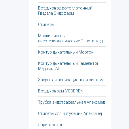
Воздуховод ротоглоточный
Гведела Эндофарм
Стилеты
Маски лицевые
анестезиологические Пласти-мед
Контур дыхательный Мортон
Контур дыхательный Гамельтон
Медикал АГ
Закрытая аспирационная система
Воздуховоды MEDEREN
Трубка эндотрахеальная Апексмед
Стилеты для интубации Апексмед
Ларингоскопы