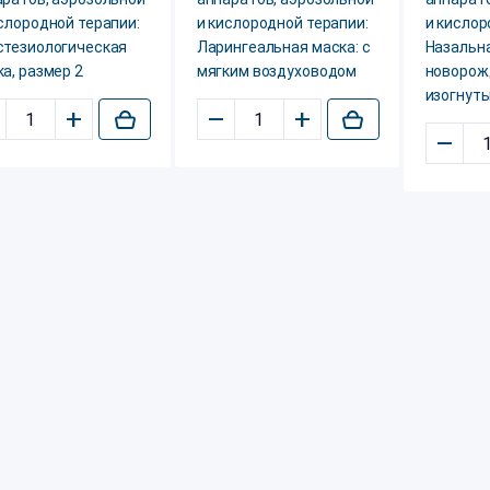
слородной терапии:
и кислородной терапии:
и кислор
стезиологическая
Ларингеальная маска: с
Назальн
а, размер 2
мягким воздуховодом
новорож
изогнут
+
–
+
–