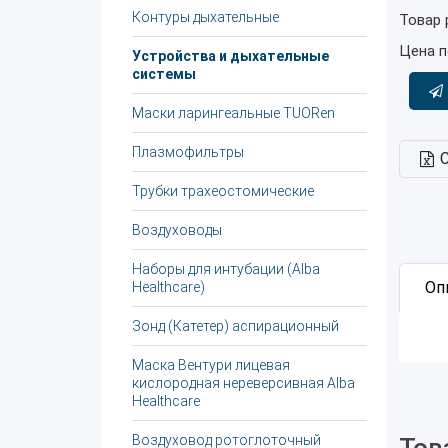
Контуры дыхательные
Товар 
Цена п
Устройства и дыхательные
системы
Маски ларингеальные TUORen
Плазмофильтры
Трубки трахеостомические
Воздуховоды
Наборы для интубации (Alba
Оп
Healthcare)
Зонд (Катетер) аспирационный
Маска Вентури лицевая
кислородная нереверсивная Alba
Healthcare
Воздуховод ротоглоточный