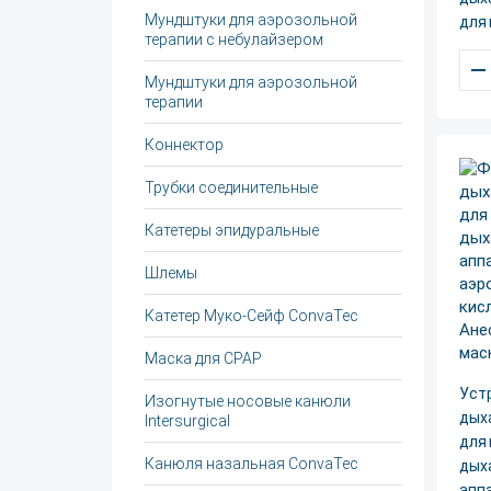
Мундштуки для аэрозольной
для 
терапии с небулайзером
–
Мундштуки для аэрозольной
терапии
Коннектор
Трубки соединительные
Катетеры эпидуральные
Шлемы
Катетер Муко-Сейф ConvaTec
Маска для СРАР
Уст
Изогнутые носовые канюли
дых
Intersurgical
для 
Канюля назальная ConvaTec
дых
апп