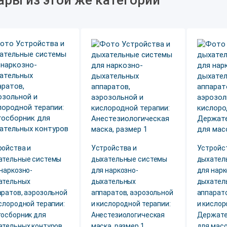
ары из этой же категории
ройства и
Устройства и
Устройс
ательные системы
дыхательные системы
дыхател
наркозно-
для наркозно-
для нарк
ательных
дыхательных
дыхател
аратов, аэрозольной
аппаратов, аэрозольной
аппарато
слородной терапии:
и кислородной терапии:
и кислор
госборник для
Анестезиологическая
Держате
ательных контуров
маска, размер 1
для масо