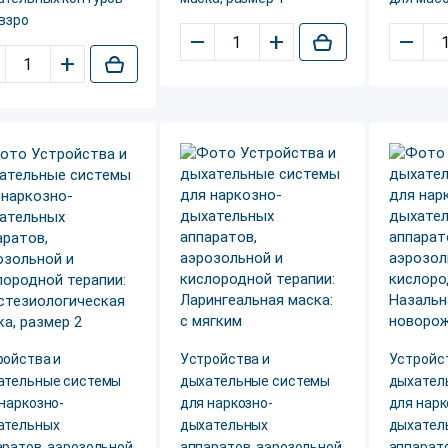
взро
–
+
–
+
ройства и
Устройства и
Устройс
ательные системы
дыхательные системы
дыхател
наркозно-
для наркозно-
для нарк
ательных
дыхательных
дыхател
аратов, аэрозольной
аппаратов, аэрозольной
аппарато