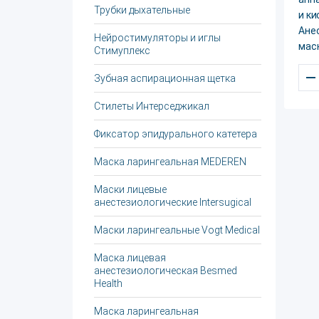
Трубки дыхательные
и ки
Ане
Нейростимуляторы и иглы
маск
Стимуплекс
–
Зубная аспирационная щетка
Стилеты Интерседжикал
Фиксатор эпидурального катетера
Маска ларингеальная MEDEREN
Маски лицевые
анестезиологические Intersugical
Маски ларингеальные Vogt Medical
Маска лицевая
анестезиологическая Besmed
Health
Маска ларингеальная