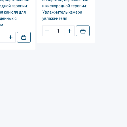
одной терапии:
и кислородной терапии:
ая канюля для
Увлажнитель:камера
дённых с
увлажнителя
ым
–
+
+