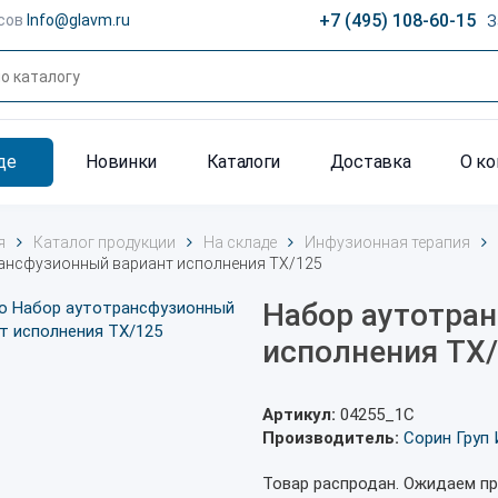
+7 (495) 108-60-15
сов
Info@glavm.ru
З
де
Новинки
Каталоги
Доставка
О к
я
Каталог продукции
На складе
Инфузионная терапия
ансфузионный вариант исполнения TX/125
Набор аутотра
исполнения TX
Артикул:
04255_1С
Производитель:
Сорин Груп 
Товар распродан. Ожидаем пр