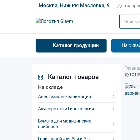
Москва, Нижняя Масловка, 9
Для запро
Каталог продукции
На скла
Главна
аутотр
Каталог товаров
На складе
Анестезия и Реанимация
Акушерство и Гинекология
Бумага для медицинских
приборов
Гели, спрей для Узи и Экг