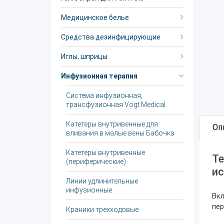
Медицинское белье
Средства дезинфицирующие
Иглы, шприцы
Инфузионная терапия
Система инфузионная,
трансфузионная Vogt Medical
Катетеры внутривенные для
Оп
вливания в малые вены Бабочка
Катетеры внутривенные
Те
(периферические)
ис
Линии удлинительные
инфузионные
Вкл
пер
Краники трехходовые