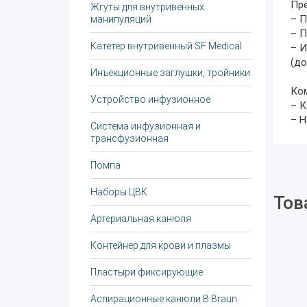
Пр
Жгуты для внутривенных
– П
манипуляций
– П
Катетер внутривенный SF Medical
– И
(до
Инъекционные заглушки, тройники
Ко
Устройство инфузионное
– К
– Н
Система инфузионная и
трансфузионная
Помпа
Наборы ЦВК
Тов
Артериальная канюля
Контейнер для крови и плазмы
Пластыри фиксирующие
Аспирационные канюли B.Braun