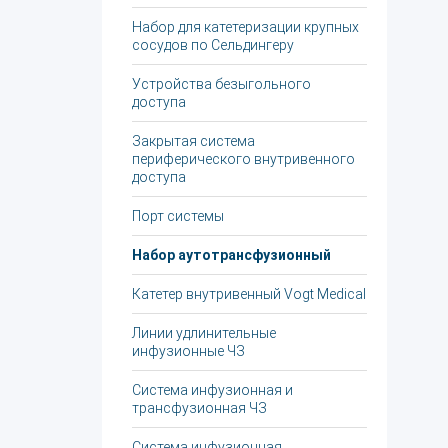
Набор для катетеризации крупных
сосудов по Сельдингеру
Устройства безыгольного
доступа
Закрытая система
периферического внутривенного
доступа
Порт системы
Набор аутотрансфузионный
Катетер внутривенный Vogt Medical
Линии удлинительные
инфузионные ЧЗ
Система инфузионная и
трансфузионная ЧЗ
Система инфузионная,