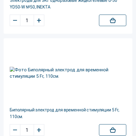
Электроды для ЭКГ одноразовые жидкогелевые d-50
YD50-W №50, INEKTA
–
+
Биполярный электрод для временной стимуляции 5 Fr,
110см.
–
+