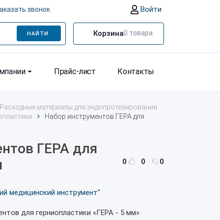
Войти
аказать звонок
Корзина
0
товара
НАЙТИ
омпании
Прайс-лист
Контакты
Расходные материалы для эндопротезирования
опластики
Набор инструментов ГЕРА для
ентов ГЕРА для
и
0
0
0
ий медицинский инструмент"
ментов для герниопластики
«ГЕРА - 5 мм»