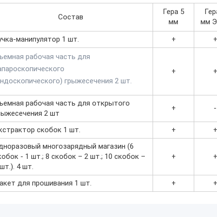
Гера 5
Гер
Состав
мм
мм 
учка-манипулятор 1 шт.
+
ъемная рабочая часть для
апароскопического
+
эндоскопического) грыжесечения 2 шт.
ъемная рабочая часть для открытого
+
-
рыжесечения 2 шт
кстрактор скобок 1 шт.
+
дноразовый многозарядный магазин (6
кобок - 1 шт.; 8 скобок – 2 шт.; 10 скобок –
+
шт.). 4 шт.
акет для прошивания 1 шт.
+