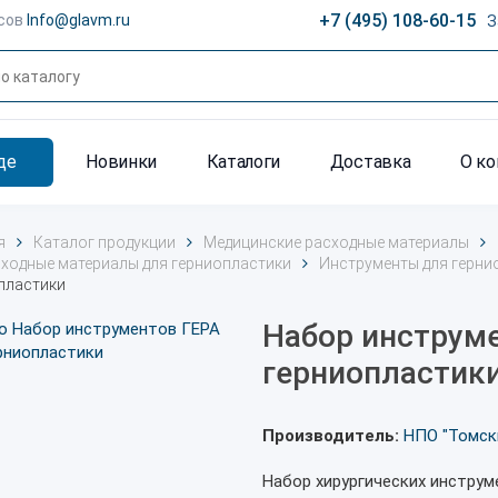
+7 (495) 108-60-15
сов
Info@glavm.ru
З
де
Новинки
Каталоги
Доставка
О к
я
Каталог продукции
Медицинские расходные материалы
ходные материалы для герниопластики
Инструменты для герни
пластики
Набор инструм
герниопластик
Производитель:
НПО "Томск
Набор хирургических инстру