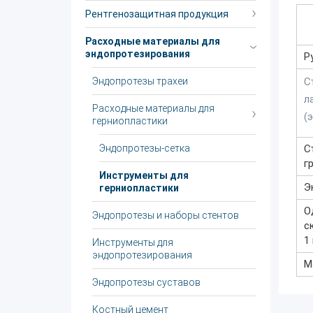
Рентгенозащитная продукция
Расходные материалы для
эндопротезирования
Р
Эндопротезы трахеи
С
л
Расходные материалы для
(
герниопластики
Эндопротезы-сетка
С
г
Инструменты для
Э
герниопластики
О
Эндопротезы и наборы стентов
с
1 
Инструменты для
эндопротезирования
М
Эндопротезы суставов
Костный цемент