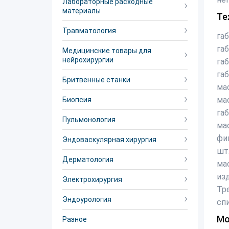
Лабораторные расходные
материалы
Те
Травматология
га
га
Медицинские товары для
нейрохирургии
га
га
Бритвенные станки
мас
мас
Биопсия
га
Пульмонология
мас
фи
Эндоваскулярная хирургия
шт.
Дерматология
ма
изд
Электрохирургия
Тр
Эндоурология
сп
Мо
Разное