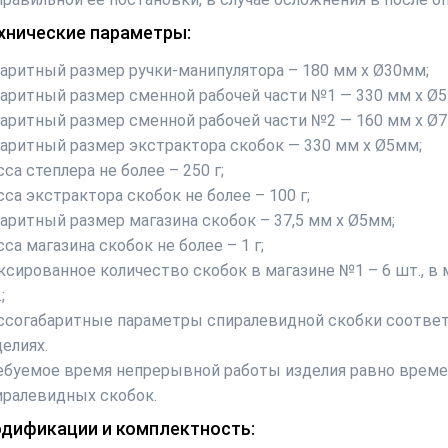
хнические параметры:
баритный размер ручки-манипулятора – 180 мм х Ø30мм;
баритный размер сменной рабочей части №1 — 330 мм х Ø
баритный размер сменной рабочей части №2 — 160 мм х Ø
баритный размер экстрактора скобок — 330 мм х Ø5мм;
са степлера не более – 250 г;
са экстрактора скобок не более – 100 г;
баритный размер магазина скобок – 37,5 мм х Ø5мм;
са магазина скобок не более – 1 г;
ксированное количество скобок в магазине №1 – 6 шт., в м
;
ссогабаритные параметры спиралевидной скобки соотве
елиях.
ебуемое время непрерывной работы изделия равно времен
иралевидных скобок.
дификации и комплектность: