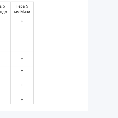
а 5
Гера 5
Эндо
мм Мини
+
+
+
-
+
+
+
+
+
+
+