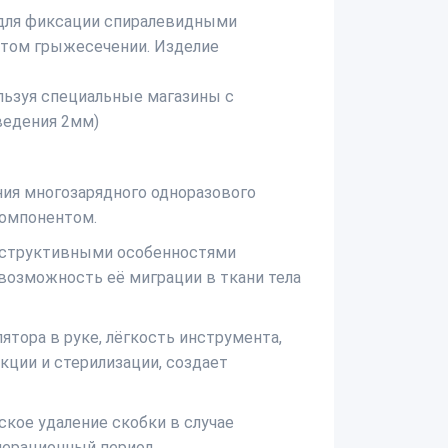
 для фиксации спиралевидными
ытом грыжесечении. Изделие
ользуя специальные магазины с
ведения 2мм)
ия многозарядного одноразового
компонентом.
нструктивными особенностями
возможность её миграции в ткани тела
ятора в руке, лёгкость инструмента,
кции и стерилизации, создает
кое удаление скобки в случае
перационный период.