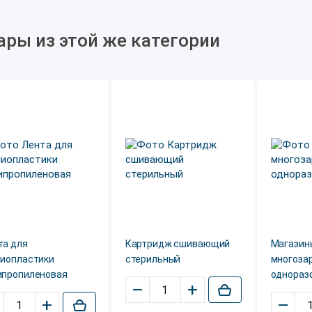
ары из этой же категории
та для
Картридж сшивающий
Магазин
ниопластики
стерильный
многоза
ипропиленовая
однораз
–
+
+
–