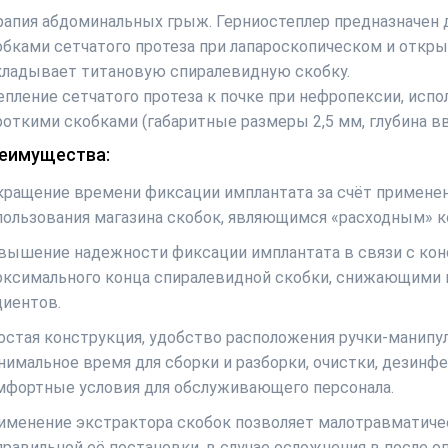
рапия абдоминальных грыж. Герниостеплер предназначен
обками сетчатого протеза при лапароскопическом и откр
кладывает титановую спиралевидную скобку.
епление сетчатого протеза к почке при нефропексии, исп
роткими скобками (габаритные размеры 2,5 мм, глубина в
еимущества:
кращение времени фиксации имплантата за счёт применен
пользования магазина скобок, являющимся «расходным» 
вышение надежности фиксации имплантата в связи с ко
оксимального конца спиралевидной скобки, снижающими 
циентов.
остая конструкция, удобство расположения ручки-манипул
нимальное время для сборки и разборки, очистки, дезинфе
мфортные условия для обслуживающего персонала.
именение экстрактора скобок позволяет малотравматичес
правильной её постановки, в случае осложнения в после о