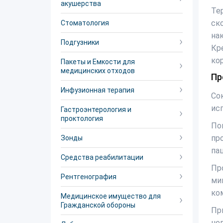
акушерства
Те
ск
Стоматология
на
Подгузники
Кр
ко
Пакеты и Емкости для
медицинских отходов
Пр
Инфузионная терапия
Со
ис
Гастроэнтерология и
проктология
По
пр
Зонды
па
Средства реабилитации
Пр
Рентгенография
ми
ко
Медицинское имущество для
Гражданской обороны
Пр
не