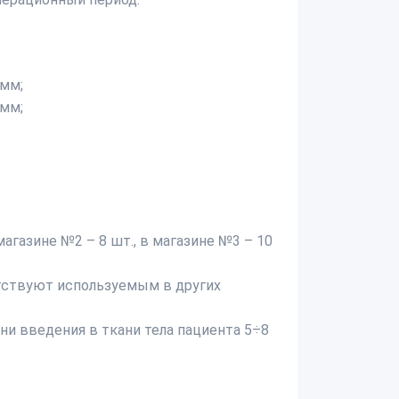
5мм;
7мм;
агазине №2 – 8 шт., в магазине №3 – 10
тствуют используемым в других
и введения в ткани тела пациента 5÷8