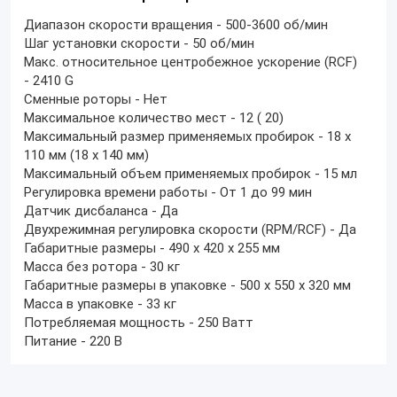
Диапазон скорости вращения -
500-3600 об/мин
Шаг установки скорости -
50 об/мин
Макс. относительное центробежное ускорение (RCF)
-
2410 G
Сменные роторы -
Нет
Максимальное количество мест -
12 ( 20)
Максимальный размер применяемых пробирок -
18 х
110 мм (
18 х 140 мм)
Максимальный объем применяемых пробирок -
15 мл
Регулировка времени работы -
От 1 до 99 мин
Датчик дисбаланса -
Да
Двухрежимная регулировка скорости (RPM/RCF) -
Да
Габаритные размеры -
490 х 420 х 255 мм
Масса без ротора -
30 кг
Габаритные размеры в упаковке -
500 х 550 х 320 мм
Масса в упаковке -
33 кг
Потребляемая мощность -
250 Ватт
Питание -
220 В