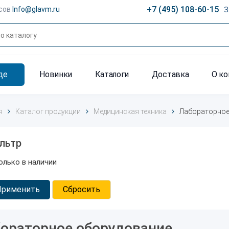
+7 (495) 108-60-15
сов
Info@glavm.ru
З
де
Новинки
Каталоги
Доставка
О к
я
Каталог продукции
Медицинская техника
Лабораторное
льтр
олько в наличии
Применить
Сбросить
ораторное оборудование