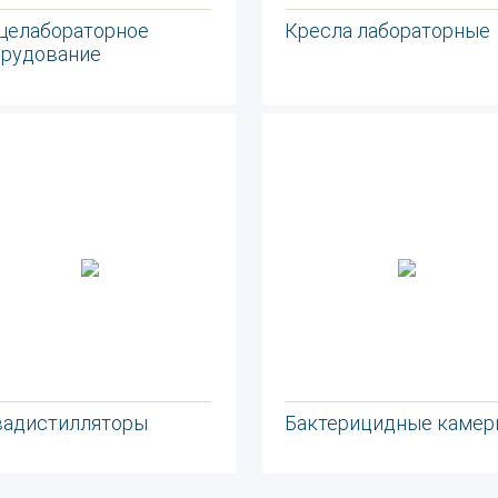
щелабораторное
Кресла лабораторные
орудование
вадистилляторы
Бактерицидные камер