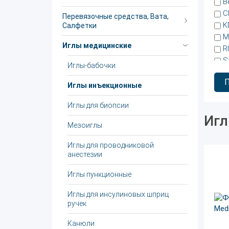
B
C
Перевязочные средства, Вата,
K
Салфетки
M
Иглы медицинские
R
S
Иглы-бабочки
S
S
Иглы инъекционные
V
Иглы для биопсии
V
Игл
W
Мезоиглы
А
Б
Иглы для проводниковой
Б
анестезии
К
Иглы пункционные
М
Р
Иглы для инсулиновых шприц
Ф
ручек
Ф
Канюли
С