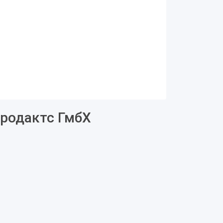
родактс ГмбХ