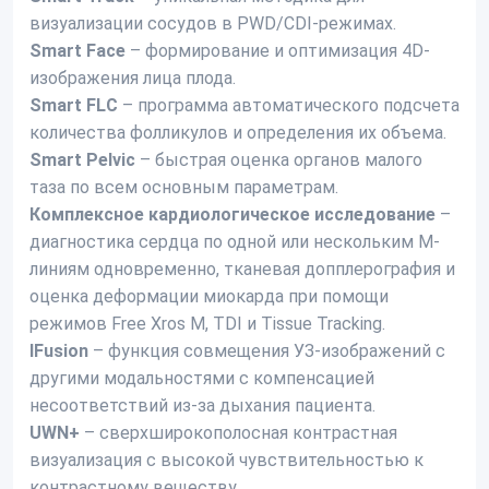
визуализации сосудов в PWD/CDI-режимах.
Smart Face
– формирование и оптимизация 4D-
изображения лица плода.
Smart FLC
– программа автоматического подсчета
количества фолликулов и определения их объема.
Smart Pelvic
– быстрая оценка органов малого
таза по всем основным параметрам.
Комплексное кардиологическое исследование
–
диагностика сердца по одной или нескольким M-
линиям одновременно, тканевая допплерография и
оценка деформации миокарда при помощи
режимов Free Xros M, TDI и Tissue Tracking.
IFusion
– функция совмещения УЗ-изображений с
другими модальностями с компенсацией
несоответствий из-за дыхания пациента.
UWN+
– сверхширокополосная контрастная
визуализация с высокой чувствительностью к
контрастному веществу.