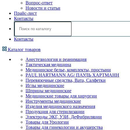
Вопрос-ответ
Новости и статьи
Прайс-лист
Контакты
Контакты
Каталог товаров
Анестезиология и реанимация
Тактическая медицина
Медицинское белье, комплекты, простыни
PAUL HARTMANN AG/ ПАУЛЬ ХАРТМАНН
Перевязочные средства, Вата, Салфетки
Иглы медицинские
Шприцы медицинские
Медицинские товары для хирургии
Инструменты медицинские
Изделия медицинского назначения
Продукция для стерилизации
Электроды ЭКГ, УЗИ, ДеФибриляции
Товары для Урологии
Товары для гинекологии и акушерства