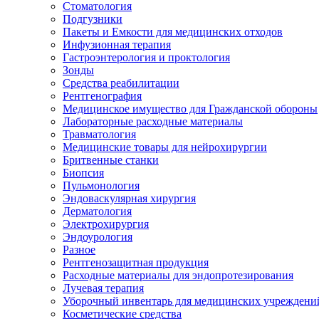
Стоматология
Подгузники
Пакеты и Емкости для медицинских отходов
Инфузионная терапия
Гастроэнтерология и проктология
Зонды
Средства реабилитации
Рентгенография
Медицинское имущество для Гражданской обороны
Лабораторные расходные материалы
Травматология
Медицинские товары для нейрохирургии
Бритвенные станки
Биопсия
Пульмонология
Эндоваскулярная хирургия
Дерматология
Электрохирургия
Эндоурология
Разное
Рентгенозащитная продукция
Расходные материалы для эндопротезирования
Лучевая терапия
Уборочный инвентарь для медицинских учреждени
Косметические средства