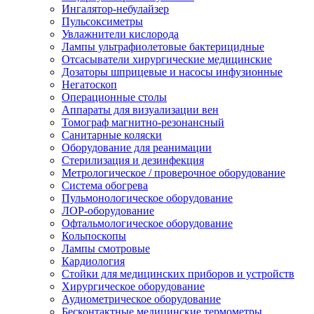
Ингалятор-небулайзер
Пульсоксиметры
Увлажнители кислорода
Лампы ультрафиолетовые бактерицидные
Отсасыватели хирургические медицинские
Дозаторы шприцевые и насосы инфузионные
Негатоскоп
Операционные столы
Аппараты для визуализации вен
Томограф магнитно-резонансный
Санитарные коляски
Оборудование для реанимации
Стерилизация и дезинфекция
Метрологическое / проверочное оборудование
Система обогрева
Пульмонологическое оборудование
ЛОР-оборудование
Офтальмологическое оборудование
Кольпоскопы
Лампы смотровые
Кардиология
Стойки для медицинских приборов и устройств
Хирургическое оборудование
Аудиометрическое оборудование
Бесконтактные медицинские термометры