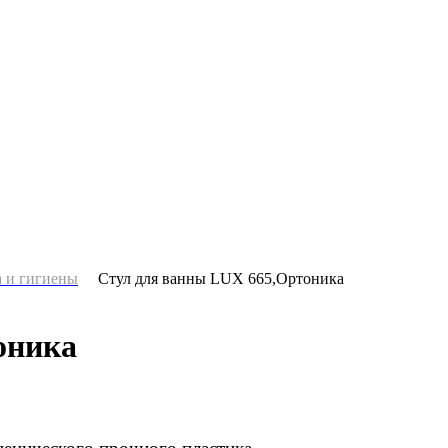
а и гигиены
Стул для ванны LUX 665,Ортоника
оника