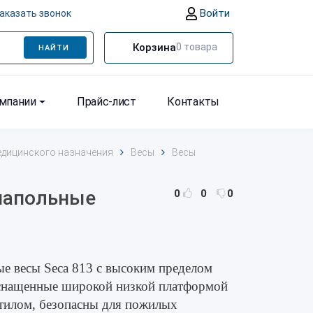
Войти
аказать звонок
Корзина
0
товара
НАЙТИ
омпании
Прайс-лист
Контакты
едицинского назначения
Весы
Весы
 напольные
0
0
0
ые весы Seca 813 с высоким пределом
оснащенные широкой низкой платформой
тилом, безопасны для пожилых