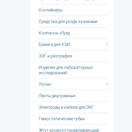
Контейнеры
Средства для ухода за веками
Колпачок «Луер
Бумага для УЗИ
ЭЭГ и реография
Изделия для лабораторных
исследований
Лотки
Ленты диаграмные
Электроды и кабели для ЭКГ
Гемостатические губки
Жгут крoвooстaнaвливaющий