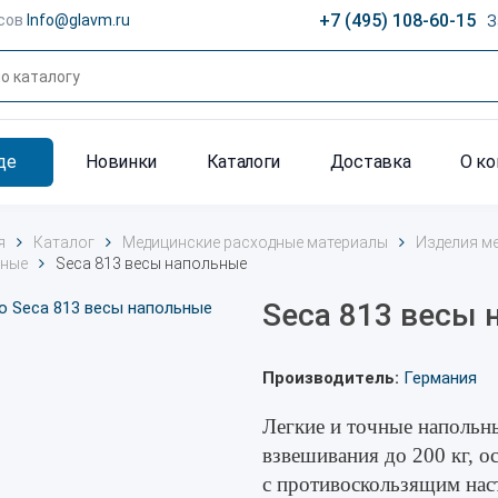
+7 (495) 108-60-15
сов
Info@glavm.ru
З
де
Новинки
Каталоги
Доставка
О к
я
Каталог
Медицинские расходные материалы
Изделия м
ьные
Seca 813 весы напольные
Seca 813 весы
Производитель:
Германия
Легкие и точные напольн
взвешивания до 200 кг, 
c противоскользящим нас