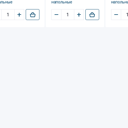
ольные
напольные
напольн
+
–
+
–