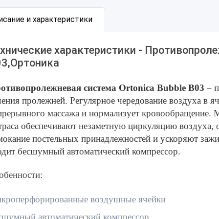
исание и характеристики
хнические характеристики - Противопрол
03,Ортоника
отивопролежневая система Ortonica Bubble B03
– п
чения пролежней. Регулярное чередование воздуха в я
прерывного массажа и нормализует кровообращение. М
траса обеспечивают незаметную циркуляцию воздуха, 
мокание постельных принадлежностей и ускоряют зажи
одит бесшумный автоматический компрессор.
обенности:
кроперфорированные воздушные ячейки
сшумный автоматический компрессор