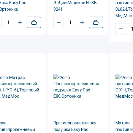
ушка Easy Pad
ЭсДжиМедикал НПВВ
противо
,Ортоника
8241
DL02-I,Т
МедМос
+
–
+
–
рас
Противопролежневая
Матрас
тивопролежневый
подушка Easy Pad
противо