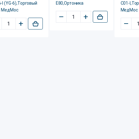
-I (YG-6),Торговый
E80,Ортоника
C01-I,То
 МедМос
МедМос
–
+
+
–