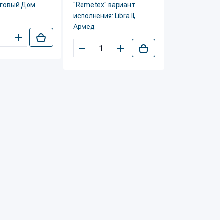
рговый Дом
"Remetex" вариант
исполнения: Libra II,
Армед
+
–
+