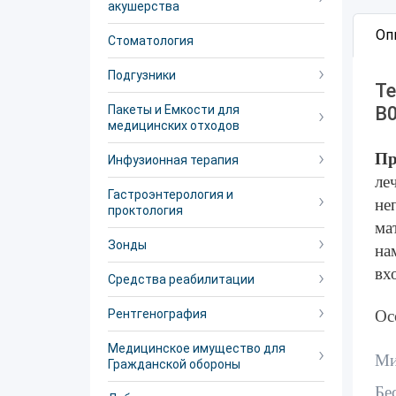
акушерства
Оп
Стоматология
Подгузники
Те
Пакеты и Емкости для
B
медицинских отходов
Пр
Инфузионная терапия
ле
Гастроэнтерология и
не
проктология
ма
Зонды
на
вх
Средства реабилитации
Рентгенография
Ос
Медицинское имущество для
Ми
Гражданской обороны
Бе