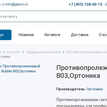
+7 (495) 108-60-15
сов
Info@glavm.ru
З
де
Новинки
Каталоги
Доставка
О к
я
Каталог
Медицинская техника
Противопролежневые си
тоника
Противопролеж
B03,Ортоника
Производитель:
Ортоника
Противопролежневая сист
предназначена для профи