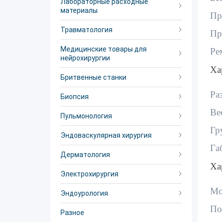
Лабораторные расходные
материалы
Пр
Травматология
Пр
Медицинские товары для
Ре
нейрохирургии
Ха
Бритвенные станки
Ра
Биопсия
Ве
Пульмонология
Гр
Эндоваскулярная хирургия
Га
Дерматология
Ха
Электрохирургия
Мо
Эндоурология
По
Разное