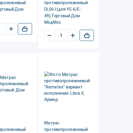
пролежневый
противопролежневый
орговый Дом
DL06-I (для YG-6/E-
49),Торговый Дом
МедМос
+
–
+
Матрас
пролежневый
противопролежневый