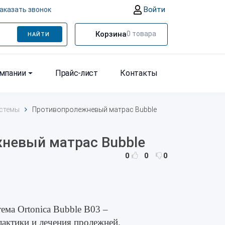
Войти
аказать звонок
Корзина
0
товара
НАЙТИ
омпании
Прайс-лист
Контакты
стемы
Противопролежневый матрас Bubble
невый матрас Bubble
0
0
0
ема Ortonica Bubble B03 –
лактики и лечения пролежней.