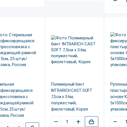
–
рильная
Полимерный бинт
Рулонны
офиксирующаяся
INTRARICH CAST SOFT
пластырь
прессповязка с
7,5см х 3.6м,
основе 
аждающей рамкой
полужесткий,
5x1000см
5см, 25 штук/
фиолетовый, Корея
упаковка
овка, Россия
–
+
–