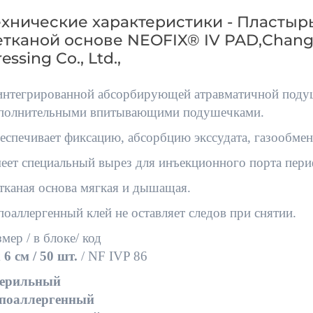
ехнические характеристики - Пластыр
етканой основе NEOFIX® IV PAD,Changz
essing Co., Ltd.,
интегрированной абсорбирующей атравматичной подуш
полнительными впитывающими подушечками.
еспечивает фиксацию, абсорбцию экссудата, газообме
еет специальный вырез для инъекционного порта периф
тканая основа мягкая и дышащая.
поаллергенный клей не оставляет следов при снятии.
змер / в блоке/ код
 6 cм / 50 шт.
/ NF IVP 86
ерильный
поаллергенный