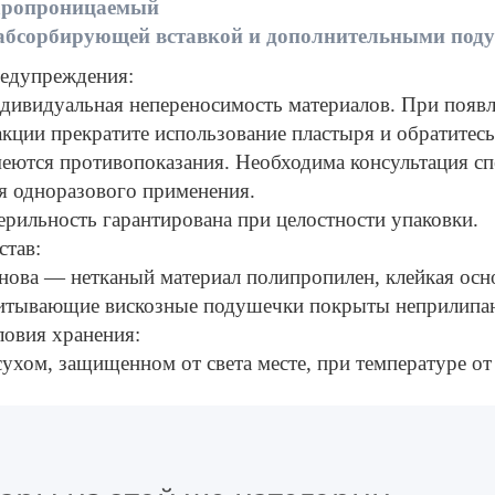
ропроницаемый
абсорбирующей вставкой и дополнительными под
едупреждения:
дивидуальная непереносимость материалов. При появл
акции прекратите использование пластыря и обратитесь 
меются противопоказания. Необходима консультация сп
я одноразового применения.
ерильность гарантирована при целостности упаковки.
став:
нова — нетканый материал полипропилен, клейкая осно
итывающие вискозные подушечки покрыты неприлипаю
ловия хранения:
сухом, защищенном от света месте, при температуре от