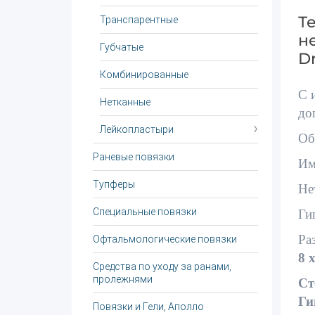
Т
Транспарентные
н
Губчатые
Dr
Комбинированные
С 
Нетканные
до
Лейкопластыри
Об
Раневые повязки
Им
Тупферы
Не
Специальные повязки
Ги
Ра
Офтальмологические повязки
8 x
Средства по уходу за ранами,
пролежнями
Cт
Ги
Повязки и Гели, Аполло