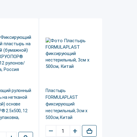
ющий рулонный
Пластырь
 на нетканой
FORMULAPLAST
ой) основе
фиксирующий
® 2.5x500, 12
нестерильный, 3см х
упаковка,
500см, Китай
–
+