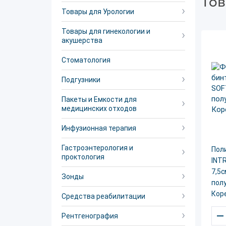
Тов
Товары для Урологии
Товары для гинекологии и
акушерства
Стоматология
Подгузники
Пакеты и Емкости для
медицинских отходов
Инфузионная терапия
Гастроэнтерология и
Пол
проктология
INT
7,5с
Зонды
полу
Кор
Средства реабилитации
–
Рентгенография