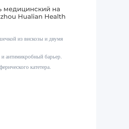
ь медицинский на
hou Hualian Health
ечкой из вискозы и двумя
н и антимикробный барьер.
ерического катетера.