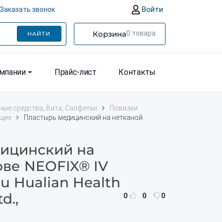
Войти
Заказать звонок
Корзина
0
товара
НАЙТИ
омпании
Прайс-лист
Контакты
ые средства, Вата, Салфетки
Повязки
щие
Пластырь медицинский на нетканой
ицинский на
ове NEOFIX® IV
 Hualian Health
d.,
0
0
0