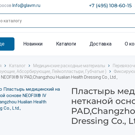
+7 (495) 108-60-15
просов
Info@glavm.ru
де
Новинки
Каталоги
Доставка
О к
я
Каталог
Медицинские расходные материалы
Перевязочн
рующие, Абсорбирующие, Лейкопластыри, Губчатые )
Фиксирую
NEOFIX® IV PAD,Changzhou Hualian Health Dressing Co., Ltd.,
Пластырь мед
нетканой осн
PAD,Changzhou
Dressing Co., Lt