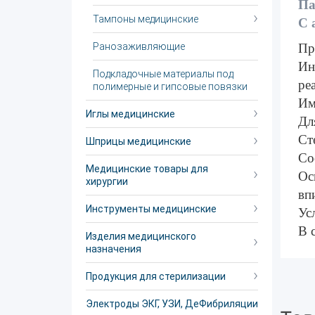
Па
Тампоны медицинские
С 
Ранозаживляющие
Пр
Ин
Подкладочные материалы под
ре
полимерные и гипсовые повязки
​И
Иглы медицинские
Дл
Ст
Шприцы медицинские
Со
Медицинские товары для
Ос
хирургии
вп
Инструменты медицинские
Ус
В 
Изделия медицинского
назначения
Продукция для стерилизации
Электроды ЭКГ, УЗИ, ДеФибриляции