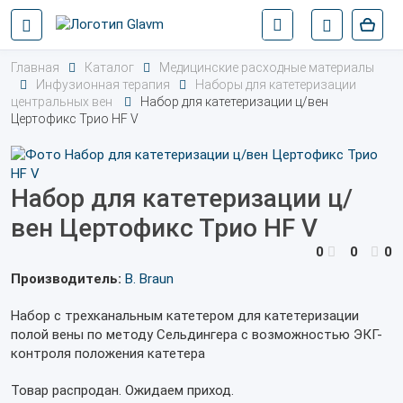
Главная
Каталог
Медицинские расходные материалы
Инфузионная терапия
Наборы для катетеризации
центральных вен
Набор для катетеризации ц/вен
Цертофикс Трио HF V
Набор для катетеризации ц/
вен Цертофикс Трио HF V
0
0
0
Производитель:
B. Braun
Набор с трехканальным катетером для катетеризации
полой вены по методу Сельдингера с возможностью ЭКГ-
контроля положения катетера
Товар распродан. Ожидаем приход.