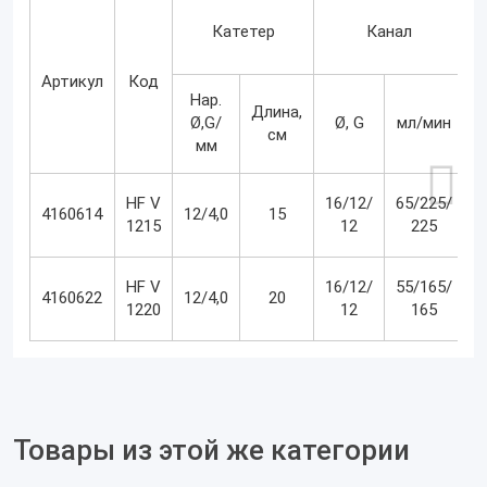
Катетер
Канал
Артикул
Код
Нар.
Длина,
Ø,G/
Ø, G
мл/мин
G
см
мм
HF V
16/12/
65/225/
4160614
12/4,0
15
1215
12
225
HF V
16/12/
55/165/
4160622
12/4,0
20
1220
12
165
Товары из этой же категории