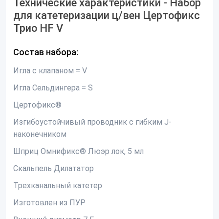
Технические характеристики - Набор
для катетеризации ц/вен Цертофикс
Трио HF V
Состав набора:
Игла с клапаном = V
Игла Сельдингера = S
Цертофикс®
Изгибоустойчивый проводник с гибким J-
наконечником
Шприц Омнификс® Люэр лок, 5 мл
Скальпель Дилататор
Трехканальный катетер
Изготовлен из ПУР