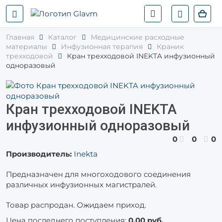
Главная
Каталог
Медицинские расходные
материалы
Инфузионная терапия
Краник
трехходовой
Кран трехходовой INEKTA инфузионный
одноразовый
Кран трехходовой INEKTA
инфузионный одноразовый
0
0
0
Производитель:
Inekta
Предназначен для многоходового соединения
различных инфузионных магистралей.
Товар распродан. Ожидаем приход.
Цена последнего поступления:
0,00 руб.