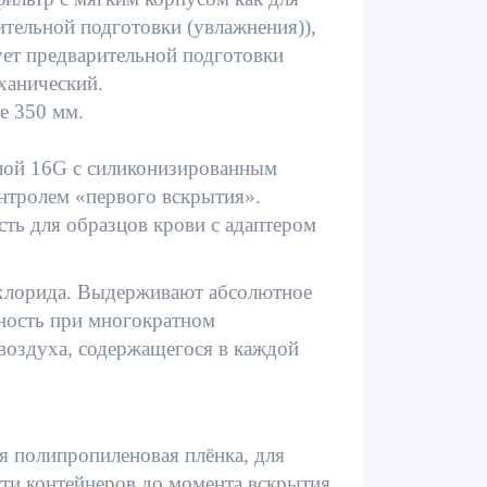
ительной подготовки (увлажнения)),
ует предварительной подготовки
ханический.
е 350 мм.
лой 16G с силиконизированным
нтролем «первого вскрытия».
сть для образцов крови с адаптером
лхлорида. Выдерживают абсолютное
тность при многократном
воздуха, содержащегося в каждой
я полипропиленовая плёнка, для
сти контейнеров до момента вскрытия