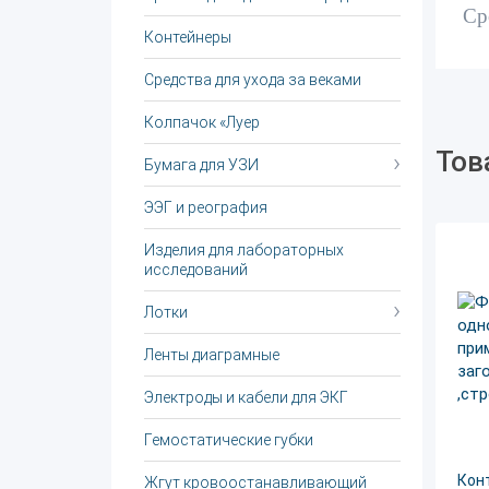
Ср
Контейнеры
Средства для ухода за веками
Колпачок «Луер
Тов
Бумага для УЗИ
ЭЭГ и реография
Изделия для лабораторных
исследований
Лотки
Ленты диаграмные
Электроды и кабели для ЭКГ
Гемостатические губки
Кон
Жгут крoвooстaнaвливaющий