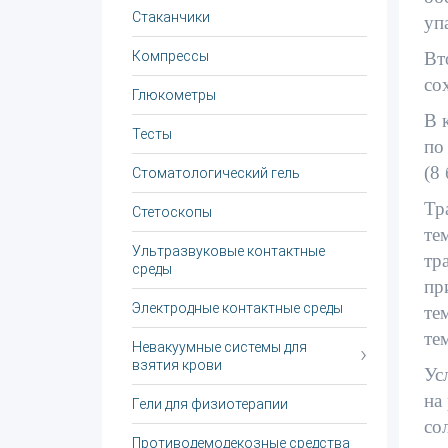
Стаканчики
уп
Компрессы
Вт
со
Глюкометры
В 
Тесты
по
(8
Стоматологический гель
Тр
Стетоскопы
те
Ультразвуковые контактные
тр
среды
пр
Электродные контактные среды
те
те
Невакуумные системы для
взятия крови
Ус
на
Гели для физиотерапии
со
Противодемодекозные средства