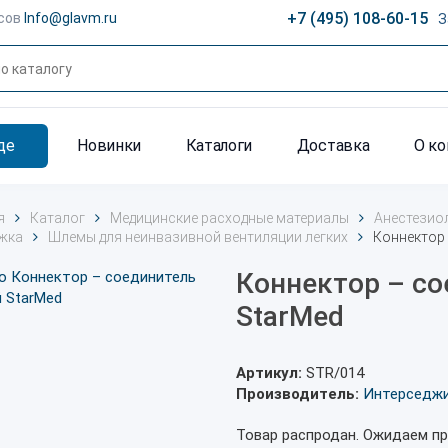
+7 (495) 108-60-15
сов
Info@glavm.ru
З
де
Новинки
Каталоги
Доставка
О к
я
Каталог
Медицинские расходные материалы
Анестезио
жка
Шлемы для неинвазивной вентиляции легких
Коннектор 
Коннектор – с
StarMed
Артикул:
STR/014
Производитель:
Интерседж
Товар распродан. Ожидаем пр