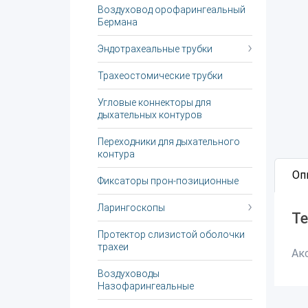
Воздуховод орофарингеальный
Бермана
Эндотрахеальные трубки
Трахеостомические трубки
Угловые коннекторы для
дыхательных контуров
Переходники для дыхательного
контура
Оп
Фиксаторы прон-позиционные
Ларингоскопы
Те
Протектор слизистой оболочки
трахеи
Ак
Воздуховоды
Назофарингеальные