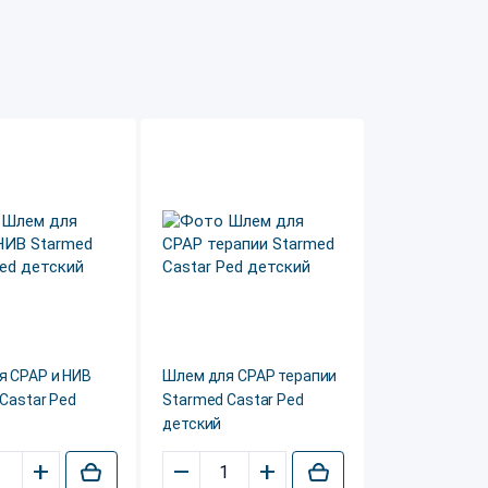
я CPAP и НИВ
Шлем для CPAP терапии
Castar Ped
Starmed Castar Ped
детский
+
–
+