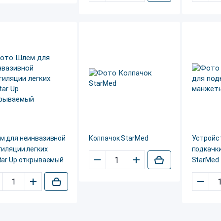
м для неинвазивной
Колпачок StarMed
Устройс
тиляции легких
подкачк
–
+
tar Up открываемый
StarMed
+
–