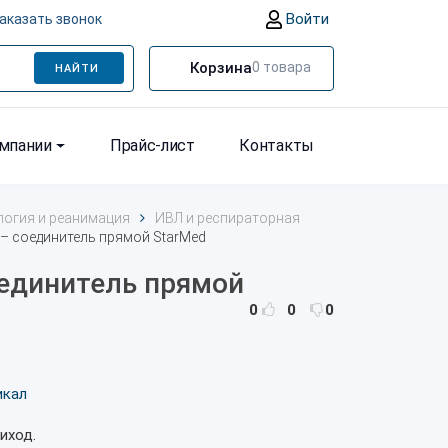
Войти
аказать звонок
Корзина
0
товара
НАЙТИ
омпании
Прайс-лист
Контакты
логия и реанимация
ИВЛ и респираторная
– соединитель прямой StarMed
оединитель прямой
0
0
0
икал
иход.