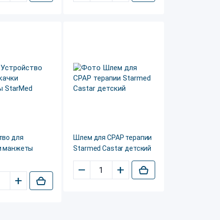
тво для
Шлем для CPAP терапии
и манжеты
Starmed Castar детский
–
+
+