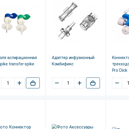
юля аспирационная
Адаптер инфузионный
Коннект
pike transfer spike
Комбификс
трехходо
Pro Click
+
–
+
–