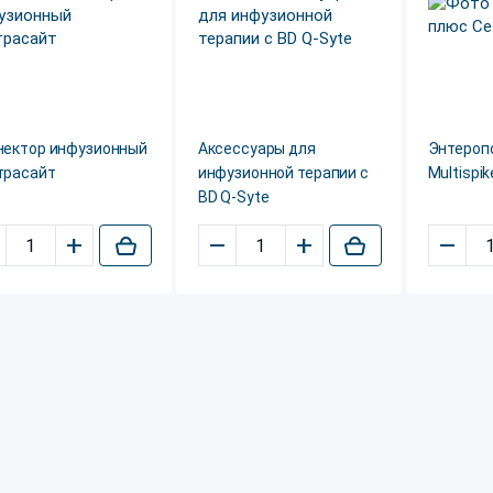
нектор инфузионный
Аксессуары для
Энтероп
трасайт
инфузионной терапии с
Multispik
BD Q-Syte
+
–
+
–