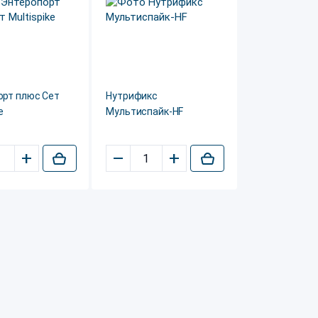
орт плюс Сет
Нутрификс
e
Мультиспайк-HF
+
–
+