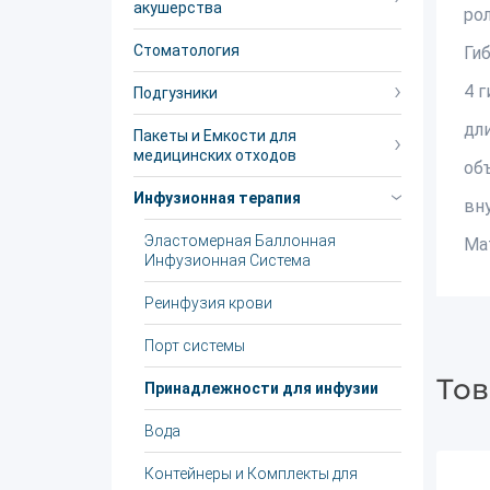
акушерства
ро
Стоматология
Ги
4 
Подгузники
дл
Пакеты и Емкости для
медицинских отходов
об
Инфузионная терапия
вн
Эластомерная Баллонная
Ма
Инфузионная Система
Реинфузия крови
Порт системы
Тов
Принадлежности для инфузии
Вода
Контейнеры и Комплекты для