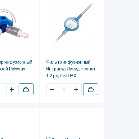
ор инфузионный
Фильтр инфузионный
вой Polyway
Интрапур Липид Неонат
1.2 µм, без ПВХ
+
–
+