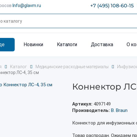
+7 (495) 108-60-15
просов
Info@glavm.ru
де
Новинки
Каталоги
Доставка
О к
я
Каталог
Медицинские расходные материалы
Инфузион
ннектор ЛС-4, 35 см
Коннектор ЛС-
Артикул:
4097149
Производитель:
B. Braun
Коннектор для инфузионных 
Товар распродан. Ожидаем пр