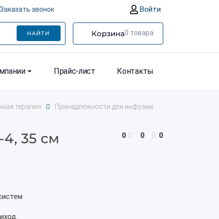
Войти
Заказать звонок
Корзина
0
товара
НАЙТИ
омпании
Прайс-лист
Контакты
ная терапия
Принадлежности для инфузии
4, 35 см
0
0
0
систем
иход.