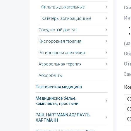
Фильтры дыхательные
Св
Ин
Катетеры аспирационные
Сосудистый доступ
Кислородная терапия
(и
Регионарная анестезия
Об
От
Аэрозольная терапия
За
Абсорбенты
Тактическая медицина
Ко
Медицинское белье,
0
комплекты, простыни
0
PAUL HARTMANN AG/ ПАУЛЬ
0
ХАРТМАНН