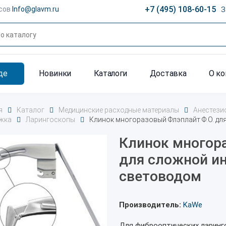
+7 (495) 108-60-15
сов
Info@glavm.ru
З
де
Новинки
Каталоги
Доставка
О к
я
Каталог
Медицинские расходные материалы
Анестези
жка
Ларингоскопы
Клинок многоразовый Флэплайт Ф.О. дл
Клинок многор
для сложной и
световодом
Производитель:
KaWe
Для фиброоптических ларинг