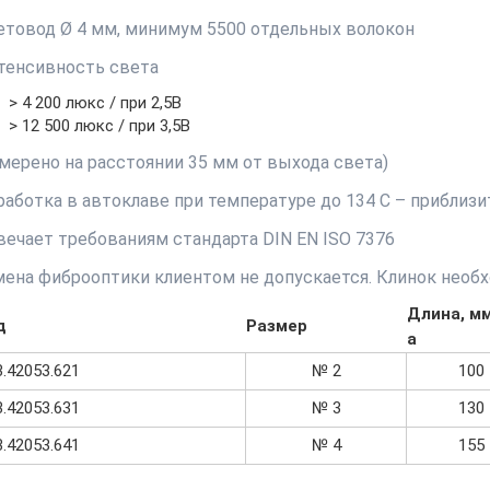
етовод Ø 4 мм, минимум 5500 отдельных волокон
тенсивность света
> 4 200 люкс / при 2,5B
> 12 500 люкс / при 3,5B
змерено на расстоянии 35 мм от выхода света)
работка в автоклаве при температуре до 134 C – приблизи
вечает требованиям стандарта DIN EN ISO 7376
мена фиброоптики клиентом не допускается. Клинок необ
Длина, м
д
Размер
a
3.42053.621
№ 2
100
3.42053.631
№ 3
130
3.42053.641
№ 4
155