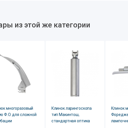
ары из этой же категории
нок многоразовый
Клинок ларингоскопа
Клинок 
о Ф.О. для сложной
тип Макинтош,
Форедже
убации
стандартная оптика
лампочн