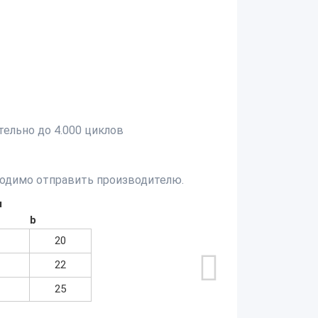
тельно до 4.000 циклов
ходимо отправить производителю.
м
b
20
22
25