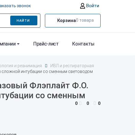
Войти
аказать звонок
Корзина
0
товара
НАЙТИ
омпании
Прайс-лист
Контакты
ология и реанимация
ИВЛ и респираторная
я сложной интубации со сменным световодом
азовый Флэплайт Ф.О.
нтубации со сменным
0
0
0
оскопов