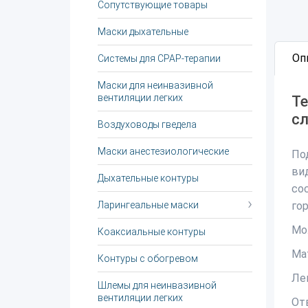
Сопутствующие товары
Маски дыхательные
Оп
Системы для CPAP-терапии
Маски для неинвазивной
вентиляции легких
Те
с
Воздуховоды гведела
Маски анестезиологические
По
ви
Дыхательные контуры
со
Ларингеальные маски
гор
Мо
Коаксиальные контуры
Ма
Контуры с обогревом
Ле
Шлемы для неинвазивной
вентиляции легких
От