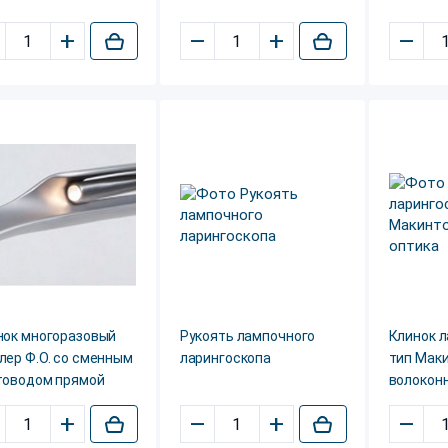
+
–
+
–
нок многоразовый
Рукоять лампочного
Клинок 
лер Ф.О. со сменным
ларингоскопа
тип Мак
товодом прямой
волокон
+
–
+
–