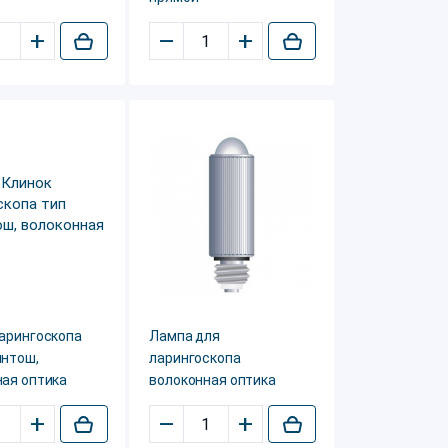
+
–
+
ларингоскопа
Лампа для
интош,
ларингоскопа
ная оптика
волоконная оптика
+
–
+