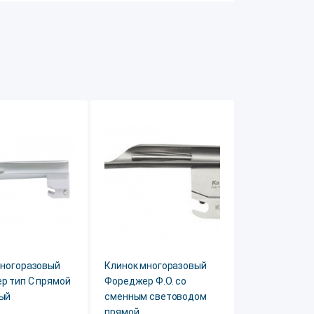
многоразовый
Клинок многоразовый
р тип С прямой
Фореджер Ф.О. со
ый
сменным световодом
прямой