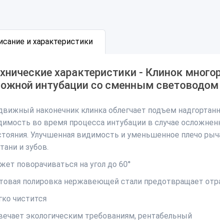
исание и характеристики
хнические характеристики - Клинок много
ложной интубации со сменным световодом
движный наконечник клинка облегчает подъем надгортан
димость во время процесса интубации в случае осложнен
стояния. Улучшенная видимость и уменьшенное плечо рыч
тани и зубов.
жет поворачиваться на угол до 60°
товая полировка нержавеющей стали предотвращает отра
гко чистится
вечает экологическим требованиям, рентабельный