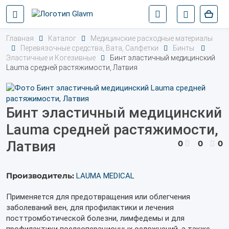
Главная
Каталог
Медицинские расходные материалы
Перевязочные средства, Вата, Салфетки
Бинты
Эластичные и Когезивные
Бинт эластичный медицинский
Lauma средней растяжимости, Латвия
Бинт эластичный медицинский
Lauma средней растяжимости,
Латвия
0
0
0
Производитель:
LAUMA MEDICAL
Применяется для предотвращения или облегчения
заболеваний вен, для профилактики и лечения
посттромботической болезни, лимфедемы и для